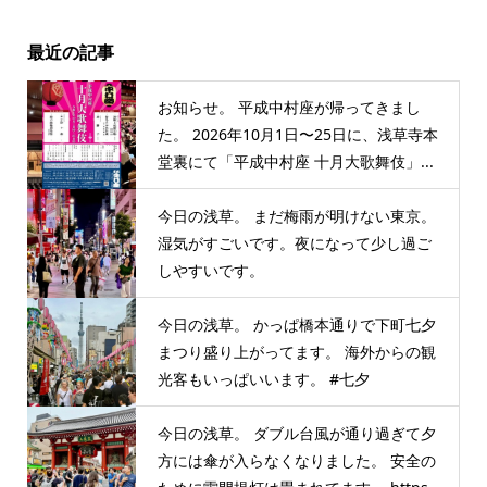
最近の記事
お知らせ。 平成中村座が帰ってきまし
た。 2026年10月1日〜25日に、浅草寺本
堂裏にて「平成中村座 十月大歌舞伎」...
今日の浅草。 まだ梅雨が明けない東京。
湿気がすごいです。夜になって少し過ご
しやすいです。
今日の浅草。 かっぱ橋本通りで下町七夕
まつり盛り上がってます。 海外からの観
光客もいっぱいいます。 #七夕
今日の浅草。 ダブル台風が通り過ぎて夕
方には傘が入らなくなりました。 安全の