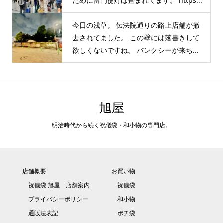
ために雷門提灯は畳まれてます。 https...
今日の浅草。 伝法院通りの路上店舗が撤
去されてました。 この壁には落書きして
欲しくないですね。 バンクシーが来ち...
旭屋
明治時代から続く祝儀袋・和小物の専門店。
店舗概要
お買い物
祝儀袋 旭屋 店舗案内
祝儀袋
プライバシーポリシー
和小物
通販法表記
ポチ袋