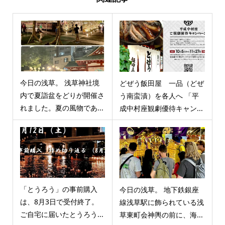
今日の浅草。 浅草神社境
どぜう飯田屋 一品（どぜ
内で夏詣盆をどりが開催さ
う南蛮漬）を各人へ 「平
れました。夏の風物であ...
成中村座観劇優待キャン...
「とうろう」の事前購入
今日の浅草。 地下鉄銀座
は、8月3日で受付終了。
線浅草駅に飾られている浅
ご自宅に届いたとうろう...
草東町会神輿の前に、海...