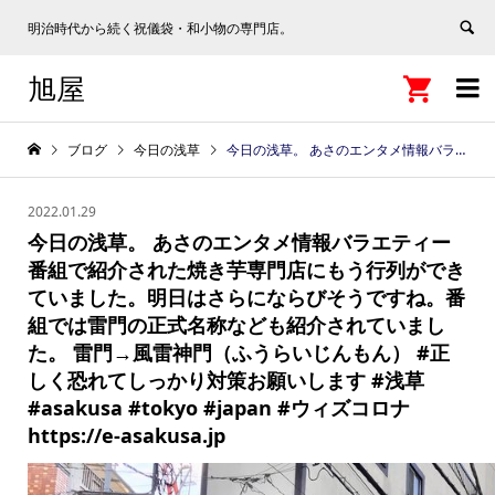
明治時代から続く祝儀袋・和小物の専門店。
旭屋


ブログ
今日の浅草
今日の浅草。 あさのエンタメ情報バラエティー番組で紹介された焼き芋専門店にもう行列ができていました。明日はさらにならびそうですね。番組では雷門の正式名称なども紹介されていました。 雷門→風雷神門（ふうらいじんもん） #正しく恐れてしっかり対策お願いします #浅草 #asakusa #tokyo #japan #ウィズコロナ https://e-asakusa.jp
2022.01.29
今日の浅草。 あさのエンタメ情報バラエティー
番組で紹介された焼き芋専門店にもう行列ができ
ていました。明日はさらにならびそうですね。番
組では雷門の正式名称なども紹介されていまし
た。 雷門→風雷神門（ふうらいじんもん） #正
しく恐れてしっかり対策お願いします #浅草
#asakusa #tokyo #japan #ウィズコロナ
https://e-asakusa.jp