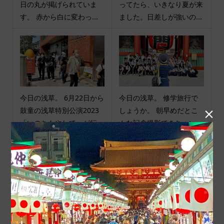
日の丸が掲げられていま
ってたら、いきなり夏が来
す。 赤から白に変わっ...
ました。日差しが強いの...
今日の浅草。 6月22日から
今日の浅草。 修学旅行で
鼓童の浅草特別公演2023
しょうか。 朝早めだとこ

「いのちもやして」が行...
んな記念撮影できちゃい...
商品カテゴリ
商品ジャンル
ポチ袋