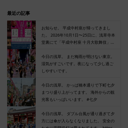
最近の記事
お知らせ。 平成中村座が帰ってきまし
た。 2026年10月1日〜25日に、浅草寺本
堂裏にて「平成中村座 十月大歌舞伎」...
今日の浅草。 まだ梅雨が明けない東京。
湿気がすごいです。夜になって少し過ご
しやすいです。
今日の浅草。 かっぱ橋本通りで下町七夕
まつり盛り上がってます。 海外からの観
光客もいっぱいいます。 #七夕
今日の浅草。 ダブル台風が通り過ぎて夕
方には傘が入らなくなりました。 安全の
ために雷門提灯は畳まれてます。 https...