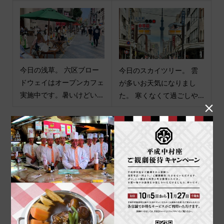
今日の浅草。 六区ブロー
今日のスカイツリー。 雲
ドウェイはオープンカフェ
が多いお天気になりまし
実施中です。暑いけどい...
た。 寒くなくて過ごしや...

商品カテゴリ
商品ジャンル
ポチ袋
和小物