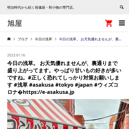
明治時代から続く祝儀袋・和小物の専門店。
旭屋


ブログ
今日の浅草
今日の浅草。 お天気優れませんが、裏通りまで盛り上がってます。やっぱり甘いもの好きが多いですね。#正しく恐れてしっかり対策お願いします #浅草 #asakusa #tokyo #japan #ウィズコロナ�https://e-asakusa.jp
2023.01.16
今日の浅草。 お天気優れませんが、裏通りまで
盛り上がってます。やっぱり甘いもの好きが多い
ですね。#正しく恐れてしっかり対策お願いしま
す #浅草 #asakusa #tokyo #japan #ウィズコ
ロナ�https://e-asakusa.jp