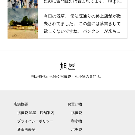
ために雷門提灯は畳まれてます。 https...
今日の浅草。 伝法院通りの路上店舗が撤
去されてました。 この壁には落書きして
欲しくないですね。 バンクシーが来ち...
旭屋
明治時代から続く祝儀袋・和小物の専門店。
店舗概要
お買い物
祝儀袋 旭屋 店舗案内
祝儀袋
プライバシーポリシー
和小物
通販法表記
ポチ袋