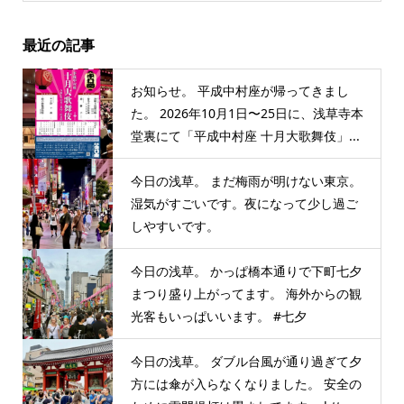
最近の記事
お知らせ。 平成中村座が帰ってきまし
た。 2026年10月1日〜25日に、浅草寺本
堂裏にて「平成中村座 十月大歌舞伎」...
今日の浅草。 まだ梅雨が明けない東京。
湿気がすごいです。夜になって少し過ご
しやすいです。
今日の浅草。 かっぱ橋本通りで下町七夕
まつり盛り上がってます。 海外からの観
光客もいっぱいいます。 #七夕
今日の浅草。 ダブル台風が通り過ぎて夕
方には傘が入らなくなりました。 安全の