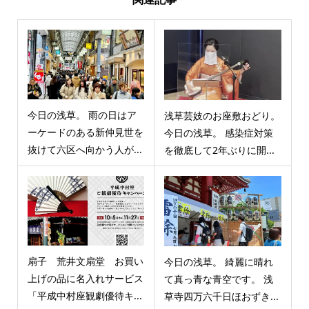
今日の浅草。 雨の日はア
浅草芸妓のお座敷おどり。
ーケードのある新仲見世を
今日の浅草。 感染症対策
抜けて六区へ向かう人が...
を徹底して2年ぶりに開...
扇子 荒井文扇堂 お買い
今日の浅草。 綺麗に晴れ
上げの品に名入れサービス
て真っ青な青空です。 浅
「平成中村座観劇優待キ...
草寺四万六千日ほおずき...