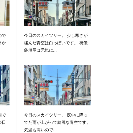
めで
今日のスカイツリー。 少し寒さが
日か
緩んだ青空は白っぽいです。 祝儀
袋旭屋は元気に...
雨で
今日のスカイツリー。 夜中に降っ
今日
てた雨が上がって綺麗な青空です。
気温も高いので...