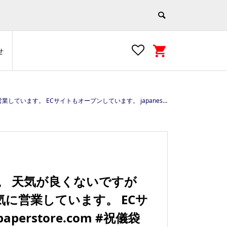
せ
re.com #祝儀袋 #定点観測 #スカイツリー #インバウンドマーケティング #百万円入る祝儀袋
。 天気が良くないですが
に営業しています。 ECサ
erstore.com #祝儀袋