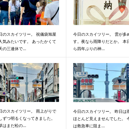
日のスカイツリー。 祝儀袋旭屋
今日のスカイツリー。 雲が多
人気みたいです。 あったかくて
す。夜なら雨降りだとか。 本
天の三連休で...
ら四年ぶりの神...
日のスカイツリー。 雨上がりで
今日のスカイツリー。 昨日は
しずつ明るくなってきました。
ほとんど見えませんでした。 
草はまだ松の...
は救急車に阻ま...