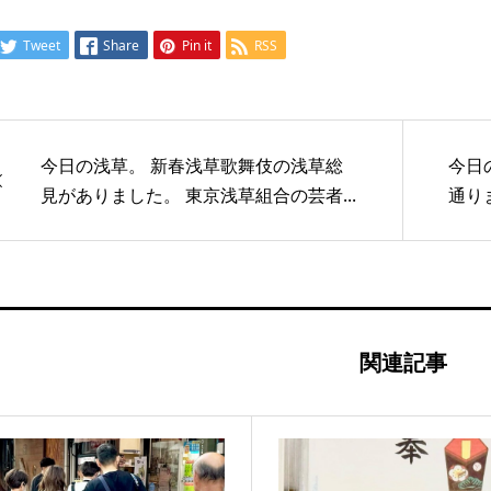
Tweet
Share
Pin it
RSS
今日の浅草。 新春浅草歌舞伎の浅草総
今日
見がありました。 東京浅草組合の芸者...
通り
関連記事