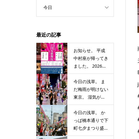
今日
最近の記事
お知らせ。 平成
中村座が帰ってき
ました。 2026...
今日の浅草。 ま
だ梅雨が明けない
東京。 湿気が...
今日の浅草。 か
っぱ橋本通りで下
町七夕まつり盛...