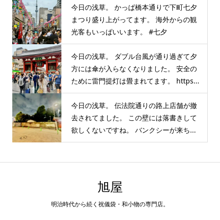
今日の浅草。 かっぱ橋本通りで下町七夕
まつり盛り上がってます。 海外からの観
光客もいっぱいいます。 #七夕
今日の浅草。 ダブル台風が通り過ぎて夕
方には傘が入らなくなりました。 安全の
ために雷門提灯は畳まれてます。 https...
今日の浅草。 伝法院通りの路上店舗が撤
去されてました。 この壁には落書きして
欲しくないですね。 バンクシーが来ち...
旭屋
明治時代から続く祝儀袋・和小物の専門店。