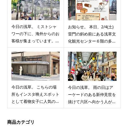
今日の浅草。 ミストシャ
お知らせ。 本日、2/4(土)
ワーの下に、海外からのお
雷門の斜め前にある浅草文
客様が集まっています。...
化観光センター６階の多...
今日の浅草。 こちらの場
今日の浅草。 雨の日はア
所もインスタ映えスポット
ーケードのある新仲見世を
として着物女子に人気の...
抜けて六区へ向かう人が...
商品カテゴリ