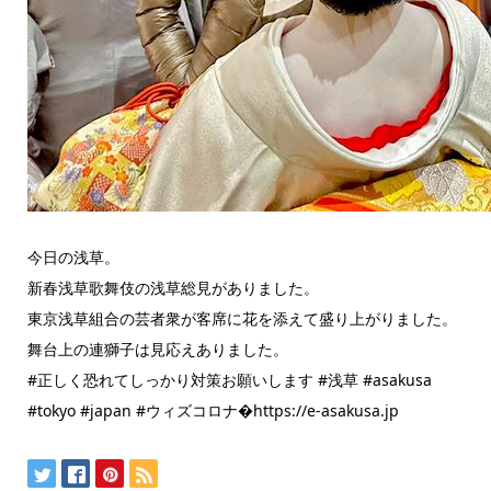
今日の浅草。
新春浅草歌舞伎の浅草総見がありました。
東京浅草組合の芸者衆が客席に花を添えて盛り上がりました。
舞台上の連獅子は見応えありました。
#正しく恐れてしっかり対策お願いします #浅草 #asakusa
#tokyo #japan #ウィズコロナ�https://e-asakusa.jp