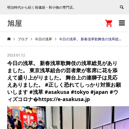
明治時代から続く祝儀袋・和小物の専門店。
旭屋


ブログ
今日の浅草
今日の浅草。 新春浅草歌舞伎の浅草総見がありました。 東京浅草組合の芸者衆が客席に花を添えて盛り上がりました。 舞台上の連獅子は見応えありました。 #正しく恐れてしっかり対策お願いします #浅草 #asakusa #tokyo #japan #ウィズコロナ�https://e-asakusa.jp
2023.01.12
今日の浅草。 新春浅草歌舞伎の浅草総見があり
ました。 東京浅草組合の芸者衆が客席に花を添
えて盛り上がりました。 舞台上の連獅子は見応
えありました。 #正しく恐れてしっかり対策お願
いします #浅草 #asakusa #tokyo #japan #ウ
ィズコロナ�https://e-asakusa.jp