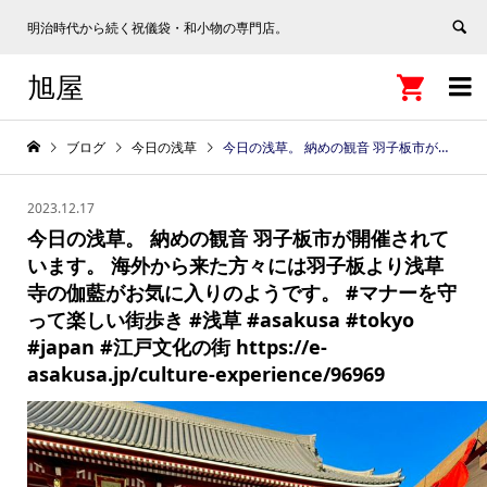
明治時代から続く祝儀袋・和小物の専門店。
旭屋


ブログ
今日の浅草
今日の浅草。 納めの観音 羽子板市が開催されています。 海外から来た方々には羽子板より浅草寺の伽藍がお気に入りのようです。 #マナーを守って楽しい街歩き #浅草 #asakusa #tokyo #japan #江戸文化の街 https://e-asakusa.jp/culture-experience/96969
2023.12.17
今日の浅草。 納めの観音 羽子板市が開催されて
います。 海外から来た方々には羽子板より浅草
寺の伽藍がお気に入りのようです。 #マナーを守
って楽しい街歩き #浅草 #asakusa #tokyo
#japan #江戸文化の街 https://e-
asakusa.jp/culture-experience/96969