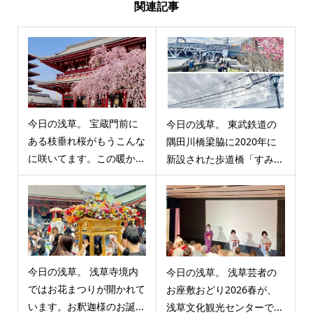
関連記事
今日の浅草。 宝蔵門前に
今日の浅草。 東武鉄道の
ある枝垂れ桜がもうこんな
隅田川橋梁脇に2020年に
に咲いてます。この暖か...
新設された歩道橋「すみ...
今日の浅草。 浅草寺境内
今日の浅草。 浅草芸者の
ではお花まつりが開かれて
お座敷おどり2026春が、
います。お釈迦様のお誕...
浅草文化観光センターで...