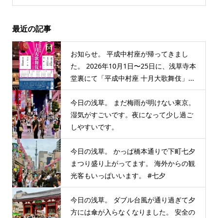
最近の記事
お知らせ。 平成中村座が帰ってきまし
た。 2026年10月1日〜25日に、浅草寺本
堂裏にて「平成中村座 十月大歌舞伎」...
今日の浅草。 まだ梅雨が明けない東京。
湿気がすごいです。夜になって少し過ご
しやすいです。
今日の浅草。 かっぱ橋本通りで下町七夕
まつり盛り上がってます。 海外からの観
光客もいっぱいいます。 #七夕
今日の浅草。 ダブル台風が通り過ぎて夕
方には傘が入らなくなりました。 安全の