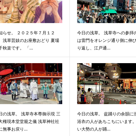
知らせ。 ２０２５年７月１２
今日の浅草。 浅草寺への参拝
 浅草芸妓のお座敷おどり 夏場
は雷門をオレンジ通り側に伸
千秋楽です。 「...
り返し、江戸通...
日の浅草。 浅草寺本尊御示現 三
今日の浅草。 盆踊りの余韻に
大権現本堂堂籠之儀 浅草神社社
浴衣の人があちこちにいます
に無事お戻り...
い大勢の人が踊...