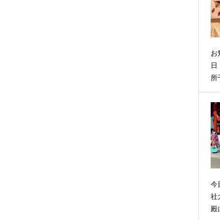
お
日
所
今
社
殿