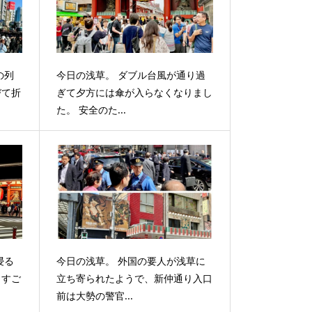
の列
今日の浅草。 ダブル台風が通り過
びて折
ぎて夕方には傘が入らなくなりまし
た。 安全のた...
浸る
今日の浅草。 外国の要人が浅草に
。すご
立ち寄られたようで、新仲通り入口
前は大勢の警官...