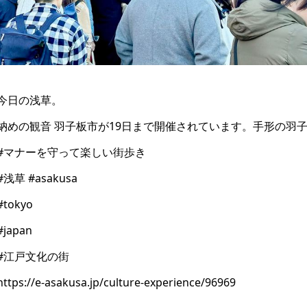
今日の浅草。
納めの観音 羽子板市が19日まで開催されています。手形の羽
#マナーを守って楽しい街歩き
#浅草 #asakusa
#tokyo
#japan
#江戸文化の街
https://e-asakusa.jp/culture-experience/96969