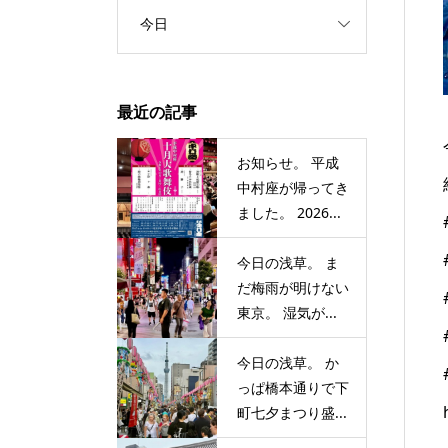
今日
最近の記事
お知らせ。 平成
中村座が帰ってき
ました。 2026...
今日の浅草。 ま
だ梅雨が明けない
東京。 湿気が...
今日の浅草。 か
っぱ橋本通りで下
町七夕まつり盛...