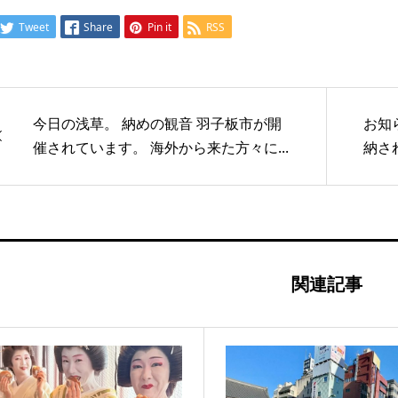
Tweet
Share
Pin it
RSS
今日の浅草。 納めの観音 羽子板市が開
お知
催されています。 海外から来た方々に...
納さ
関連記事