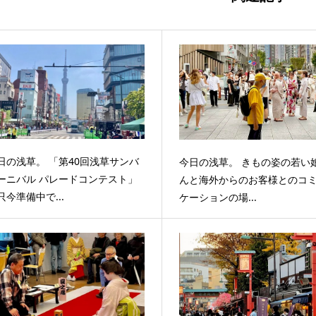
日の浅草。 「第40回浅草サンバ
今日の浅草。 きもの姿の若い
ーニバル パレードコンテスト」
んと海外からのお客様とのコ
只今準備中で...
ケーションの場...