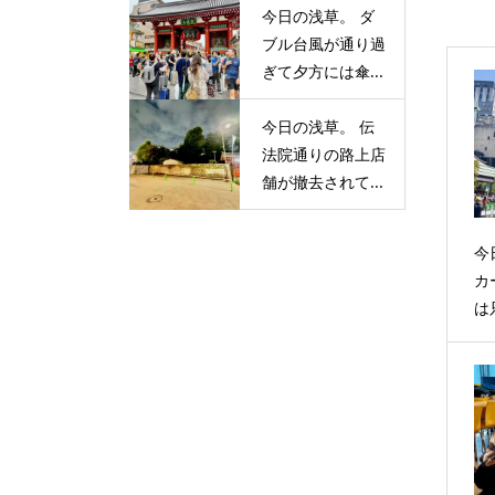
今日の浅草。 ダ
ブル台風が通り過
ぎて夕方には傘...
今日の浅草。 伝
法院通りの路上店
舗が撤去されて...
今
カ
は