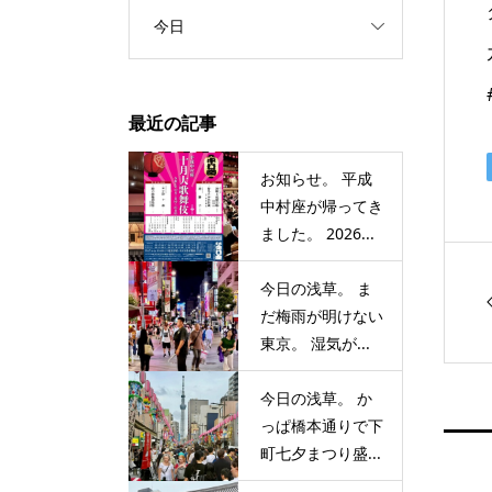
今日
最近の記事
お知らせ。 平成
中村座が帰ってき
ました。 2026...
今日の浅草。 ま
だ梅雨が明けない
東京。 湿気が...
今日の浅草。 か
っぱ橋本通りで下
町七夕まつり盛...