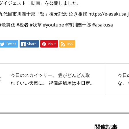
ダイジェスト「動画」を公開しました。
九代目市川團十郎「暫」復元記念 泣き相撲 https://e-asakusa.jp/
#歌舞伎 #役者 #浅草 #youtube #市川團十郎 #asakusa
Tweet
Share
Pin it
RSS
今日のスカイツリー。 雲がどんどん取
今日
れていい天気に。 祝儀袋旭屋は本日定...
な。
関連記事