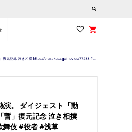
せ
ies/77588 #歌舞伎 #役者 #浅草 #youtube #市川團十郎 #asakusa
熱演。 ダイジェスト「動
「暫」復元記念 泣き相撲
8 #歌舞伎 #役者 #浅草