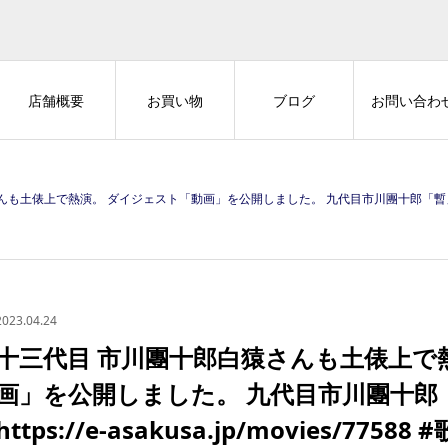
店舗概要
お買い物
ブログ
お問い合わ
 ダイジェスト「動画」を公開しました。 九代目市川團十郎「暫」復元記念 泣き相撲 https://e-asakusa.jp/mov
2023.04.24
十三代目 市川團十郎白猿さんも土俵上で
画」を公開しました。 九代目市川團十郎
https://e-asakusa.jp/movies/7758