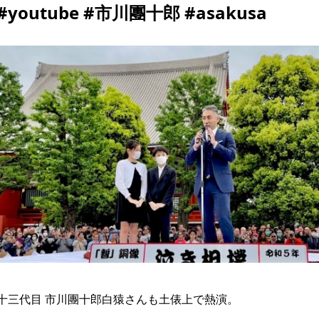
#youtube #市川團十郎 #asakusa
十三代目 市川團十郎白猿さんも土俵上で熱演。