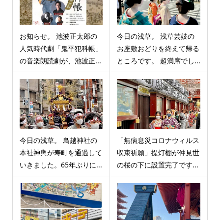
お知らせ。 池波正太郎の
今日の浅草。 浅草芸妓の
人気時代劇「鬼平犯科帳」
お座敷おどりを終えて帰る
の音楽朗読劇が、池波正...
ところです。 超満席でし...
今日の浅草。 鳥越神社の
「無病息災コロナウィルス
本社神輿が寿町を通過して
収束祈願」提灯棚が仲見世
いきました。65年ぶりに...
の桜の下に設置完了です...