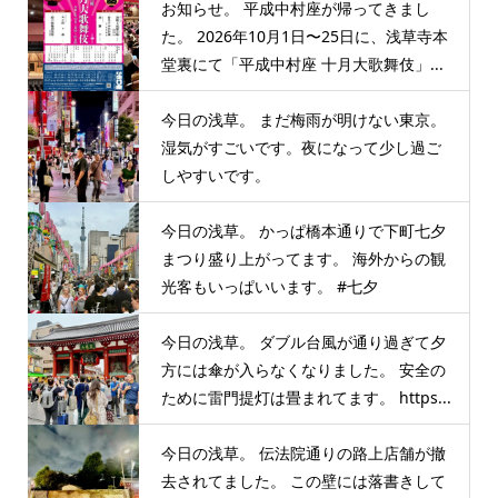
お知らせ。 平成中村座が帰ってきまし
た。 2026年10月1日〜25日に、浅草寺本
堂裏にて「平成中村座 十月大歌舞伎」...
今日の浅草。 まだ梅雨が明けない東京。
湿気がすごいです。夜になって少し過ご
しやすいです。
今日の浅草。 かっぱ橋本通りで下町七夕
まつり盛り上がってます。 海外からの観
光客もいっぱいいます。 #七夕
今日の浅草。 ダブル台風が通り過ぎて夕
方には傘が入らなくなりました。 安全の
ために雷門提灯は畳まれてます。 https...
今日の浅草。 伝法院通りの路上店舗が撤
去されてました。 この壁には落書きして