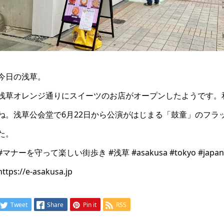
今日の浅草。
浅草オレンジ通りにスイーツのお店がオープンしたようです。
ね。浅草公会堂で6月22日から公演がはじまる「鼓童」のフラ
た。
#マナーを守って楽しい街歩き #浅草 #asakusa #tokyo #jap
https://e-asakusa.jp
Tweet
Share
Pin it
RSS