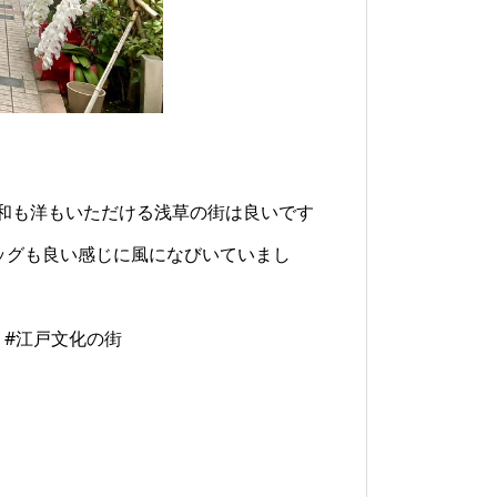
和も洋もいただける浅草の街は良いです
ッグも良い感じに風になびいていまし
an #江戸文化の街