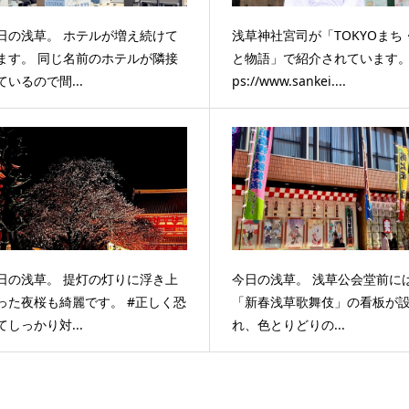
日の浅草。 ホテルが増え続けて
浅草神社宮司が「TOKYOまち
ます。 同じ名前のホテルが隣接
と物語」で紹介されています。 
ているので間...
ps://www.sankei....
日の浅草。 提灯の灯りに浮き上
今日の浅草。 浅草公会堂前に
った夜桜も綺麗です。 #正しく恐
「新春浅草歌舞伎」の看板が
てしっかり対...
れ、色とりどりの...