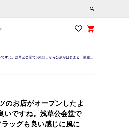
せ
い街歩き #浅草 #asakusa #tokyo #japan #江戸文化の街 https://e-asakusa.jp
ーツのお店がオープンしたよ
良いですね。浅草公会堂で
フラッグも良い感じに風に