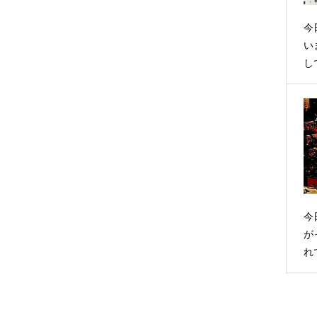
今
い
し
今
が
れ