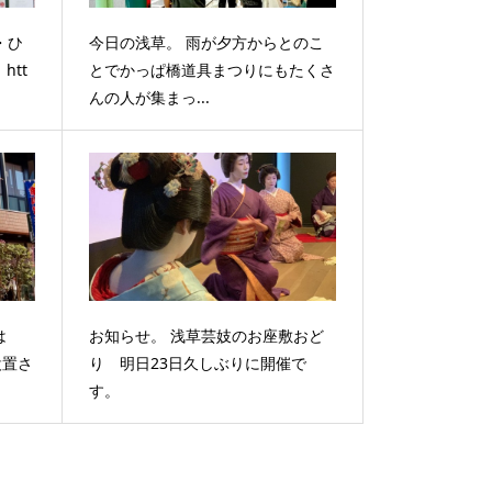
・ひ
今日の浅草。 雨が夕方からとのこ
htt
とでかっぱ橋道具まつりにもたくさ
んの人が集まっ...
は
お知らせ。 浅草芸妓のお座敷おど
設置さ
り 明日23日久しぶりに開催で
す。