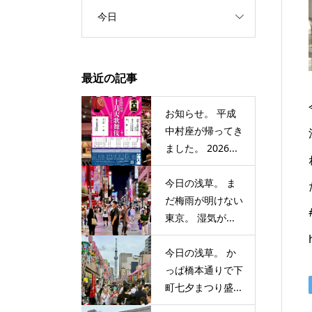
今日
最近の記事
お知らせ。 平成
中村座が帰ってき
ました。 2026...
今日の浅草。 ま
だ梅雨が明けない
東京。 湿気が...
今日の浅草。 か
っぱ橋本通りで下
町七夕まつり盛...