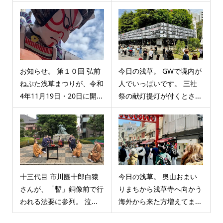
お知らせ。 第１０回 弘前
今日の浅草。 GWで境内が
ねぷた浅草まつりが、令和
人でいっぱいです。 三社
4年11月19日・20日に開...
祭の献灯提灯が付くとさ...
十三代目 市川團十郎白猿
今日の浅草。 奥山おまい
さんが、「暫」銅像前で行
りまちから浅草寺へ向かう
われる法要に参列。 泣...
海外から来た方増えてま...