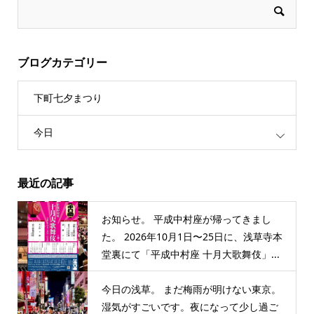
ブログカテゴリー
下町七夕まつり
今日
最近の記事
お知らせ。 平成中村座が帰ってきまし
た。 2026年10月1日〜25日に、浅草寺本
堂裏にて「平成中村座 十月大歌舞伎」...
今日の浅草。 まだ梅雨が明けない東京。
湿気がすごいです。夜になって少し過ご