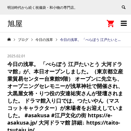
明治時代から続く祝儀袋・和小物の専門店。
旭屋


ブログ
今日の浅草
今日の浅草。 「べらぼう 江戸たいとう 大河ドラマ館」が、本日オープンしました。（東京都立産業貿易センター台東館9階） オープンに先立ち、オープニングセレモニーが浅草神社で開催され、大黒屋女将・りつ役の安達祐実さんが登壇されました。 ドラマ館入り口では、つたいやん（マスコットキャラクター）が来場者をお迎えしていました。 #asakusa #江戸文化の街 https://e-asakusa.jp/ 大河ドラマ館 詳細↓ https://taito-tsutaju.jp/
2025.02.01
今日の浅草。 「べらぼう 江戸たいとう 大河ドラ
マ館」が、本日オープンしました。（東京都立産
業貿易センター台東館9階） オープンに先立ち、
オープニングセレモニーが浅草神社で開催され、
大黒屋女将・りつ役の安達祐実さんが登壇されま
した。 ドラマ館入り口では、つたいやん（マス
コットキャラクター）が来場者をお迎えしていま
した。 #asakusa #江戸文化の街 https://e-
asakusa.jp/ 大河ドラマ館 詳細↓ https://taito-
tsutaju.jp/