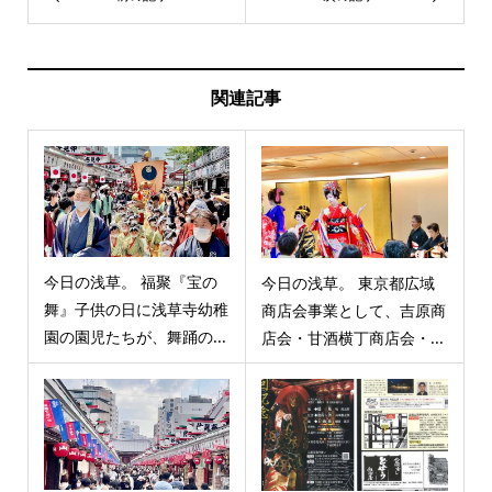
関連記事
今日の浅草。 福聚『宝の
今日の浅草。 東京都広域
舞』子供の日に浅草寺幼稚
商店会事業として、吉原商
園の園児たちが、舞踊の...
店会・甘酒横丁商店会・...