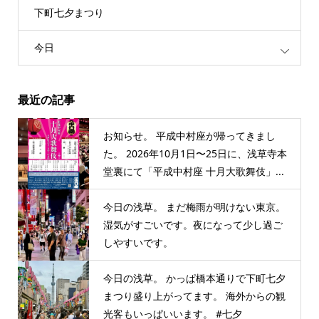
下町七夕まつり
今日
最近の記事
お知らせ。 平成中村座が帰ってきまし
た。 2026年10月1日〜25日に、浅草寺本
堂裏にて「平成中村座 十月大歌舞伎」...
今日の浅草。 まだ梅雨が明けない東京。
湿気がすごいです。夜になって少し過ご
しやすいです。
今日の浅草。 かっぱ橋本通りで下町七夕
まつり盛り上がってます。 海外からの観
光客もいっぱいいます。 #七夕