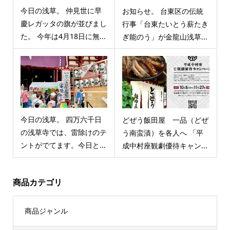
今日の浅草。 仲見世に早
お知らせ。 台東区の伝統
慶レガッタの旗が並びまし
行事「台東たいとう薪たき
た。 今年は4月18日に無...
ぎ能のう」が金龍山浅草...
今日の浅草。 四万六千日
どぜう飯田屋 一品（どぜ
の浅草寺では、雷除けのテ
う南蛮漬）を各人へ 「平
ントがでてます。今日と...
成中村座観劇優待キャン...
商品カテゴリ
商品ジャンル