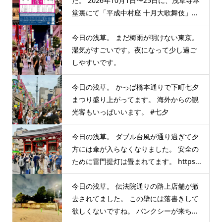
た。 2026年10月1日〜25日に、浅草寺本
堂裏にて「平成中村座 十月大歌舞伎」...
今日の浅草。 まだ梅雨が明けない東京。
湿気がすごいです。夜になって少し過ご
しやすいです。
今日の浅草。 かっぱ橋本通りで下町七夕
まつり盛り上がってます。 海外からの観
光客もいっぱいいます。 #七夕
今日の浅草。 ダブル台風が通り過ぎて夕
方には傘が入らなくなりました。 安全の
ために雷門提灯は畳まれてます。 https...
今日の浅草。 伝法院通りの路上店舗が撤
去されてました。 この壁には落書きして
欲しくないですね。 バンクシーが来ち...