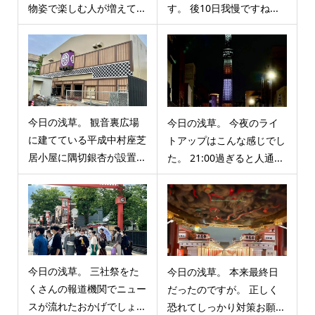
物姿で楽しむ人が増えて...
す。 後10日我慢ですね...
今日の浅草。 観音裏広場
今日の浅草。 今夜のライ
に建てている平成中村座芝
トアップはこんな感じでし
居小屋に隅切銀杏が設置...
た。 21:00過ぎると人通...
今日の浅草。 三社祭をた
今日の浅草。 本来最終日
くさんの報道機関でニュー
だったのですが。 正しく
スが流れたおかげでしょ...
恐れてしっかり対策お願...