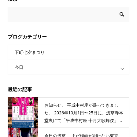
ブログカテゴリー
下町七夕まつり
今日
最近の記事
お知らせ。 平成中村座が帰ってきまし
た。 2026年10月1日〜25日に、浅草寺本
堂裏にて「平成中村座 十月大歌舞伎」...
今日の浅草。 まだ梅雨が明けない東京。