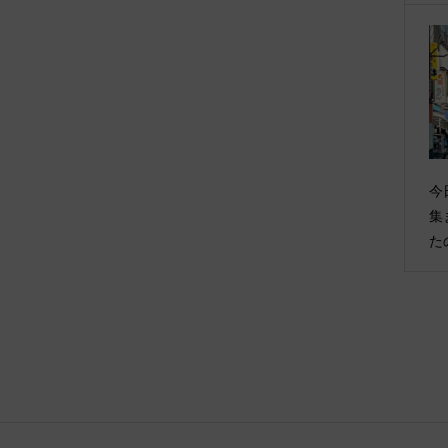
今
集
た