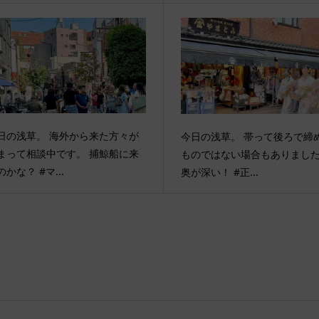
日の浅草。 海外から来た方々が
今日の浅草。 帯って後ろで締
まって相談中です。 捕鯨船に来
ものではない場合もありまし
のかな？ #マ...
奥が深い！ #正...