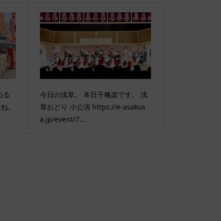
める
今日の浅草。 本日千穐楽です。 浅
たね。
草おどり 小公演 https://e-asakus
a.jp/event/7...