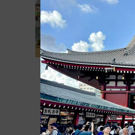
今日の浅草。 ダ
ブル台風が通り過
ぎて夕方には傘...
今日の浅草。 伝
法院通りの路上店
舗が撤去されて...