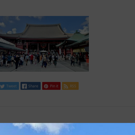
Tweet
Share
Pin it
RSS