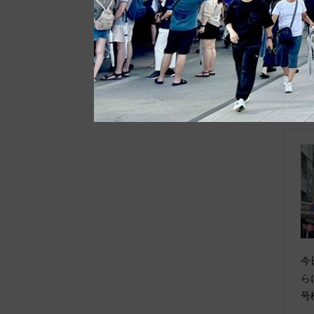
今
ら
号