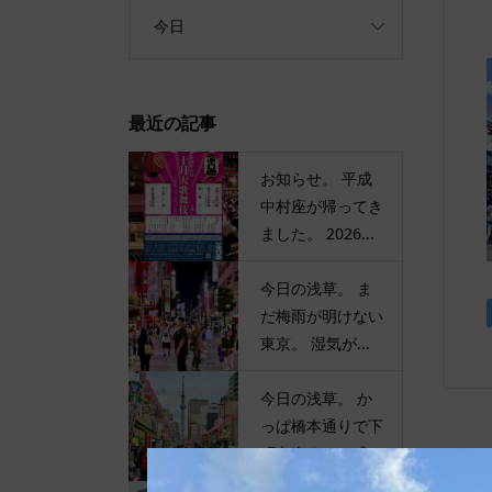
今日
最近の記事
お知らせ。 平成
中村座が帰ってき
ました。 2026...
今日の浅草。 ま
だ梅雨が明けない
東京。 湿気が...
今日の浅草。 か
っぱ橋本通りで下
町七夕まつり盛...