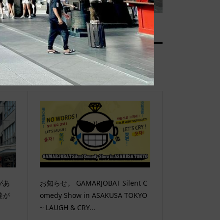
があ
お知らせ。 GAMARJOBAT Silent C
達が
omedy Show in ASAKUSA TOKYO
~ LAUGH & CRY...