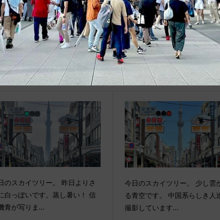
関連記事
日のスカイツリー。 昨日よりさ
今日のスカイツリー。 少し雲
に白っぽいです。蒸し暑い！ 信
る青空です。 中国系らしき人
機青が写りま...
撮影しています...