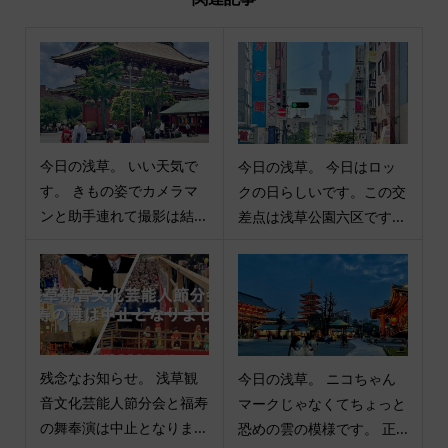
今日の浅草。 いい天気で
今日の浅草。 今日はロッ
す。 きもの姿でカメラマ
クの日らしいです。この交
ンと助手連れて撮影は結...
差点は浅草公園六区です...
残念なお知らせ。 浅草観
今日の浅草。 ニコちゃん
音文化芸能人節分会と福寿
マークじゃなくてちょっと
の舞奉演は中止となりま...
恐めの雲の模様です。 正...