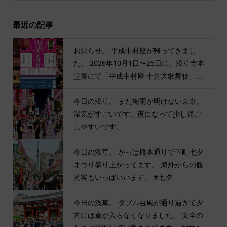
最近の記事
お知らせ。 平成中村座が帰ってきまし
た。 2026年10月1日〜25日に、浅草寺本
堂裏にて「平成中村座 十月大歌舞伎」...
今日の浅草。 まだ梅雨が明けない東京。
湿気がすごいです。夜になって少し過ご
しやすいです。
今日の浅草。 かっぱ橋本通りで下町七夕
まつり盛り上がってます。 海外からの観
光客もいっぱいいます。 #七夕
今日の浅草。 ダブル台風が通り過ぎて夕
方には傘が入らなくなりました。 安全の