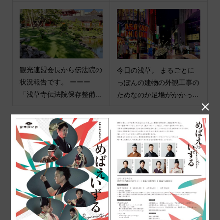
観光連盟会長から伝法院の
今日の浅草。 まるごとに
状況報告です。 ーーー
っぽんの建物の外観工事の
「浅草寺伝法院保存整備...
ためなのか足場がかかっ...

商品カテゴリ
商品ジャンル
ポチ袋
和小物