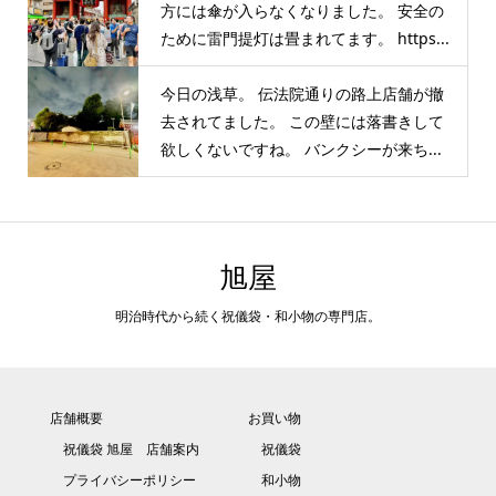
方には傘が入らなくなりました。 安全の
ために雷門提灯は畳まれてます。 https...
今日の浅草。 伝法院通りの路上店舗が撤
去されてました。 この壁には落書きして
欲しくないですね。 バンクシーが来ち...
旭屋
明治時代から続く祝儀袋・和小物の専門店。
店舗概要
お買い物
祝儀袋 旭屋 店舗案内
祝儀袋
プライバシーポリシー
和小物