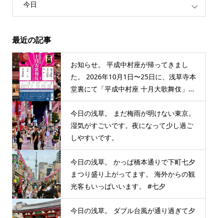
今日
最近の記事
お知らせ。 平成中村座が帰ってきまし
た。 2026年10月1日〜25日に、浅草寺本
堂裏にて「平成中村座 十月大歌舞伎」...
今日の浅草。 まだ梅雨が明けない東京。
湿気がすごいです。夜になって少し過ご
しやすいです。
今日の浅草。 かっぱ橋本通りで下町七夕
まつり盛り上がってます。 海外からの観
光客もいっぱいいます。 #七夕
今日の浅草。 ダブル台風が通り過ぎて夕