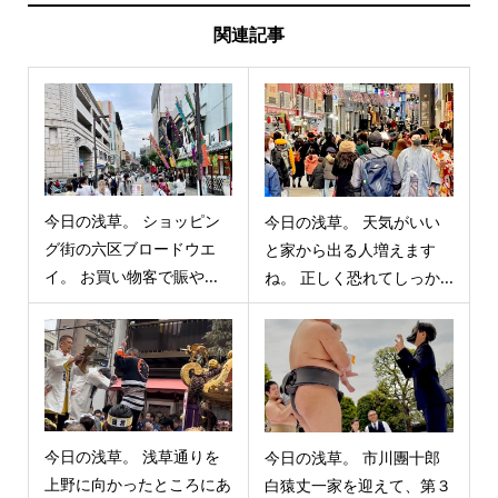
関連記事
今日の浅草。 ショッピン
今日の浅草。 天気がいい
グ街の六区ブロードウエ
と家から出る人増えます
イ。 お買い物客で賑や...
ね。 正しく恐れてしっか...
今日の浅草。 浅草通りを
今日の浅草。 市川團十郎
上野に向かったところにあ
白猿丈一家を迎えて、第３