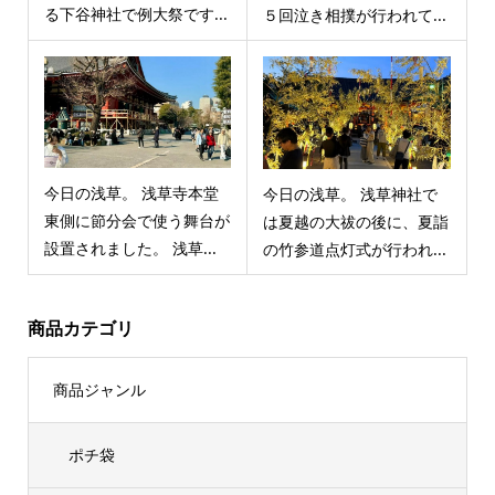
る下谷神社で例大祭です...
５回泣き相撲が行われて...
今日の浅草。 浅草寺本堂
今日の浅草。 浅草神社で
東側に節分会で使う舞台が
は夏越の大祓の後に、夏詣
設置されました。 浅草...
の竹参道点灯式が行われ...
商品カテゴリ
商品ジャンル
ポチ袋