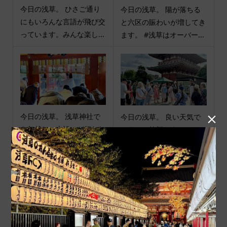
今日の浅草。 ひさご通り
今日の浅草。 陽が落ちる
にもいろんな言語が飛び交
と六区の賑わいが増してき
っています。みんな楽し...
ます。 #浅草はオーバー...
今日の浅草。 浅草神社で
今日の浅草。 良い天気で

も年越しの大祓いが行われ
みなさん笑顔です。 マナ
ました。100人を超える...
ーのいい方が多くて嬉し...
商品カテゴリ
商品ジャンル