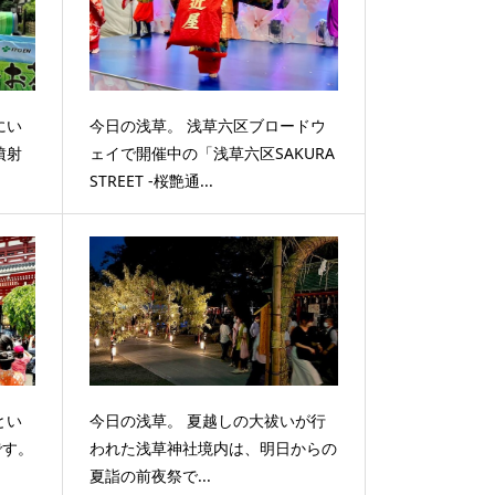
にい
今日の浅草。 浅草六区ブロードウ
噴射
ェイで開催中の「浅草六区SAKURA
STREET -桜艶通...
とい
今日の浅草。 夏越しの大祓いが行
です。
われた浅草神社境内は、明日からの
夏詣の前夜祭で...