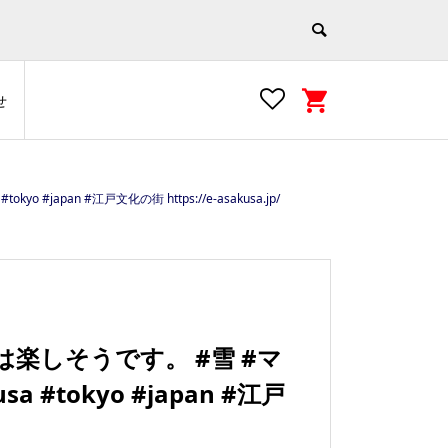
せ
pan #江戸文化の街 https://e-asakusa.jp/
楽しそうです。 #雪 #マ
#tokyo #japan #江戸