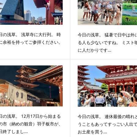
日の浅草。 浅草寺に大行列。 時
今日の浅草。 猛暑で日中は外
に余裕を持ってご参拝ください。
る人も少ないですね。 ミスト
に人だかりです...
日の浅草。 12月17日から始まる
今日の浅草。 連休最後の晴れ
の市（納めの観音）羽子板市が、
うこともあってすっごい人出
日終了しまし...
お土産を買う...