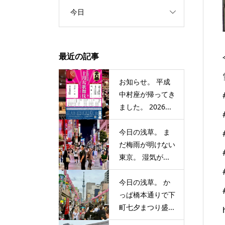
今日
最近の記事
お知らせ。 平成
中村座が帰ってき
ました。 2026...
今日の浅草。 ま
だ梅雨が明けない
東京。 湿気が...
今日の浅草。 か
っぱ橋本通りで下
町七夕まつり盛...