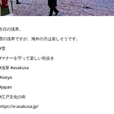
今日の浅草。
雪の浅草ですが、海外の方は楽しそうです。
#雪
#マナーを守って楽しい街歩き
#浅草 #asakusa
#tokyo
#japan
#江戸文化の街
https://e-asakusa.jp/