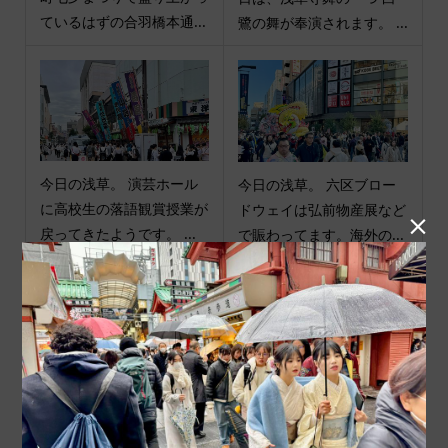
ているはずの合羽橋本通...
鷺の舞が奉演されます。 ...
今日の浅草。 演芸ホール
今日の浅草。 六区ブロー
に高校生の落語観賞授業が
ドウェイは弘前物産展など

戻ってきたようです。 ...
で賑わってます。海外の...
商品カテゴリ
商品ジャンル
ポチ袋