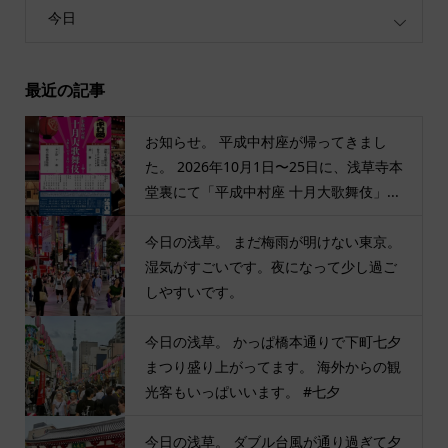
今日
最近の記事
お知らせ。 平成中村座が帰ってきまし
た。 2026年10月1日〜25日に、浅草寺本
堂裏にて「平成中村座 十月大歌舞伎」...
今日の浅草。 まだ梅雨が明けない東京。
湿気がすごいです。夜になって少し過ご
しやすいです。
今日の浅草。 かっぱ橋本通りで下町七夕
まつり盛り上がってます。 海外からの観
光客もいっぱいいます。 #七夕
今日の浅草。 ダブル台風が通り過ぎて夕