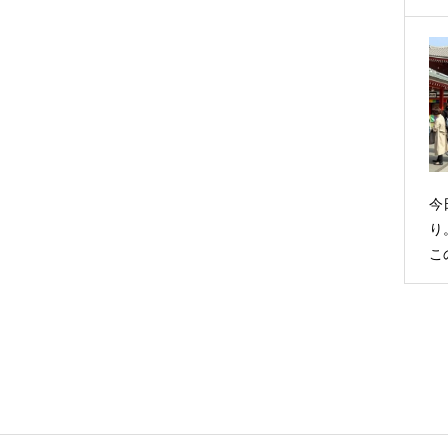
今
り
こ