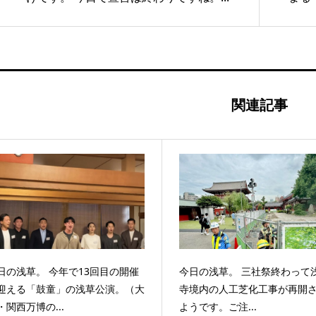
関連記事
日の浅草。 今年で13回目の開催
今日の浅草。 三社祭終わって
迎える「鼓童」の浅草公演。（大
寺境内の人工芝化工事が再開
・関西万博の...
ようです。ご注...