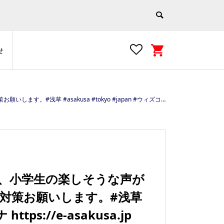
せ
apan #ウィズコロナ https://e-asakusa.jp 写真提供:コマチヘア
が、小学生の楽しそうな声が
対策お願いします。#浅草
ttps://e-asakusa.jp