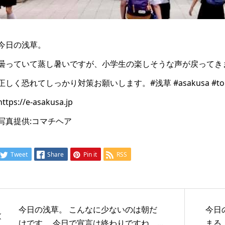
今日の浅草。
曇っていて蒸し暑いですが、小学生の楽しそうな声が戻ってき
正しく恐れてしっかり対策お願いします。#浅草 #asakusa #toky
https://e-asakusa.jp
写真提供:コマチヘア
Tweet
Share
Pin it
RSS
今日の浅草。 こんなに少ないのは朝だ
今日
けです。 今日で宣言は終わりですね。...
まる