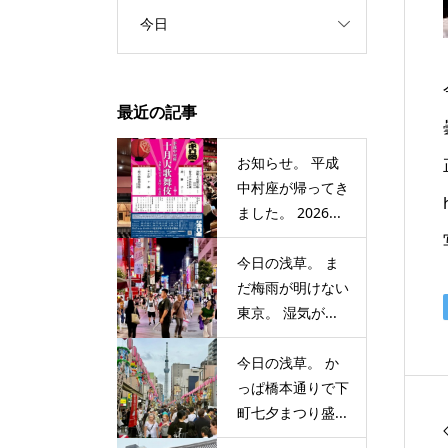
今日
最近の記事
お知らせ。 平成
中村座が帰ってき
ました。 2026...
今日の浅草。 ま
だ梅雨が明けない
東京。 湿気が...
今日の浅草。 か
っぱ橋本通りで下
町七夕まつり盛...