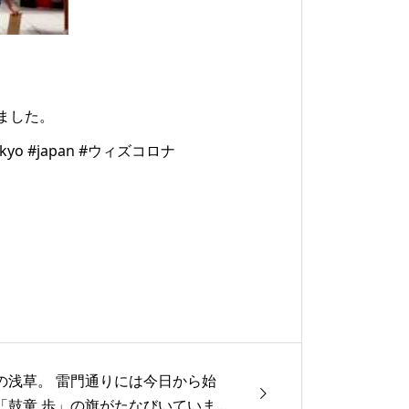
ました。
o #japan #ウィズコロナ
の浅草。 雷門通りには今日から始
「鼓童 歩」の旗がたなびいていま...