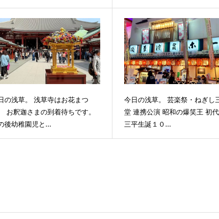
日の浅草。 浅草寺はお花まつ
今日の浅草。 芸楽祭・ねぎし
。 お釈迦さまの到着待ちです。
堂 連携公演 昭和の爆笑王 初
の後幼稚園児と...
三平生誕１０...