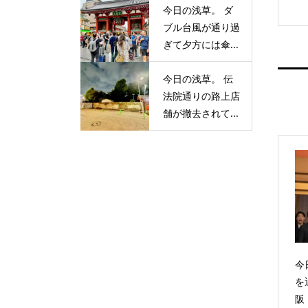
今日の浅草。 ダ
ブル台風が通り過
ぎて夕方には傘...
今日の浅草。 伝
法院通りの路上店
舗が撤去されて...
今
を
阪