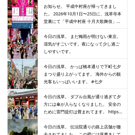
お知らせ。 平成中村座が帰ってきまし
た。 2026年10月1日〜25日に、浅草寺本
堂裏にて「平成中村座 十月大歌舞伎」...
今日の浅草。 まだ梅雨が明けない東京。
湿気がすごいです。夜になって少し過ご
しやすいです。
今日の浅草。 かっぱ橋本通りで下町七夕
まつり盛り上がってます。 海外からの観
光客もいっぱいいます。 #七夕
今日の浅草。 ダブル台風が通り過ぎて夕
方には傘が入らなくなりました。 安全の
ために雷門提灯は畳まれてます。 https...
今日の浅草。 伝法院通りの路上店舗が撤
去されてました。 この壁には落書きして