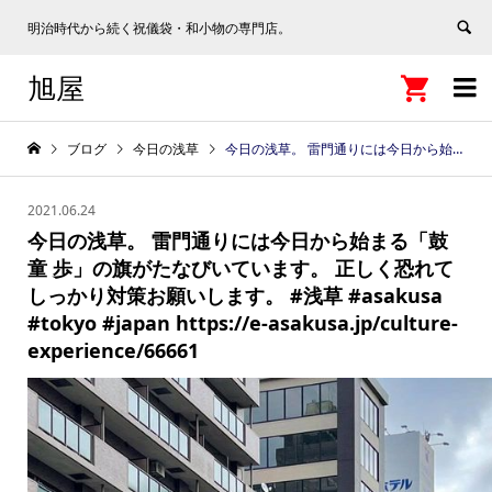
明治時代から続く祝儀袋・和小物の専門店。
旭屋


ブログ
今日の浅草
今日の浅草。 雷門通りには今日から始まる「鼓童 歩」の旗がたなびいています。 正しく恐れてしっかり対策お願いします。 #浅草 #asakusa #tokyo #japan https://e-asakusa.jp/culture-experience/66661
2021.06.24
今日の浅草。 雷門通りには今日から始まる「鼓
童 歩」の旗がたなびいています。 正しく恐れて
しっかり対策お願いします。 #浅草 #asakusa
#tokyo #japan https://e-asakusa.jp/culture-
experience/66661