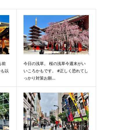
る前
今日の浅草。 桜の浅草今週末がい
つも以
いころかもです。 #正しく恐れてし
っかり対策お願...