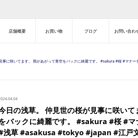
店舗概要
お買い物
ブログ
お問い合わ
す。 雨があがって青空をバックに綺麗です。 #sakura #桜 #マナーを守って楽しい街歩き #浅草 #asakusa 
2024.04.04
今日の浅草。 仲見世の桜が見事に咲いて
をバックに綺麗です。 #sakura #桜 
#浅草 #asakusa #tokyo #japan #江戸文