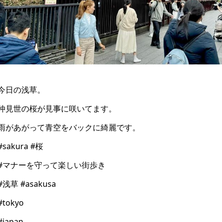
今日の浅草。
仲見世の桜が見事に咲いてます。
雨があがって青空をバックに綺麗です。
#sakura #桜
#マナーを守って楽しい街歩き
#浅草 #asakusa
#tokyo
#japan