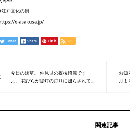
#江戸文化の街
https://e-asakusa.jp/
Tweet
Share
Pin it
RSS
今日の浅草。 仲見世の夜桜綺麗です
お知
よ。 花びらが提灯の灯りに照らされて...
月よ
関連記事