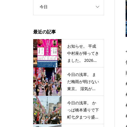
今日
最近の記事
お知らせ。 平成
中村座が帰ってき
ました。 2026...
今日の浅草。 ま
だ梅雨が明けない
東京。 湿気が...
今日の浅草。 か
っぱ橋本通りで下
町七夕まつり盛...