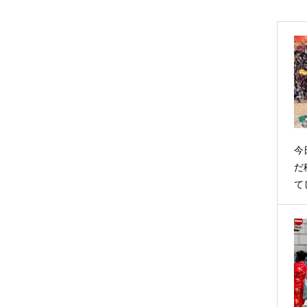
今
だ
て