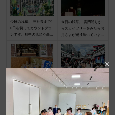
今日の浅草。 三社祭まで1
今日の浅草。 雷門通りか
0日を切ってカウントダウ
らスカイツリーをみたらお
ンです。町中の店頭や商...
月さまが光り輝いていま...

今日の浅草。 テレビ東京
今日の浅草。 海外から来
にて9時より放送された
られた方は日向でも暑くな
「ウルトラマンデッカー...
いのかな。 日本の方だと...
商品カテゴリ