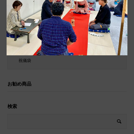
商品ジャンル
ポチ袋
和小物
祝儀袋
お勧め商品
検索