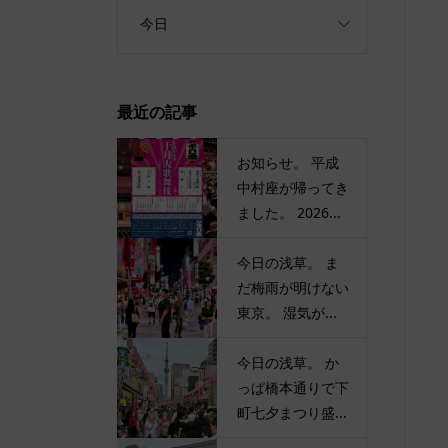
今日
最近の記事
お知らせ。 平成
中村座が帰ってき
ました。 2026...
今日の浅草。 ま
だ梅雨が明けない
東京。 湿気が...
今日の浅草。 か
っぱ橋本通りで下
町七夕まつり盛...