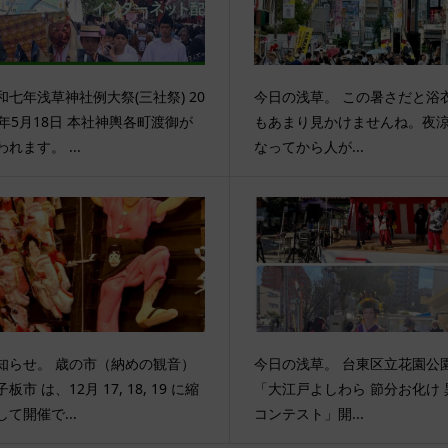
和七年浅草神社例大祭(三社祭) 20
今日の浅草。 この暑さだと浴
5年5月18日 本社神輿各町渡御が
もあまり見かけませんね。夜
われます。 ...
なってから人が...
知らせ。 歳の市（納めの観音）
今日の浅草。 台東区立花園公
板市 は、12月 17, 18, 19 に縮
「大江戸よしわら 節分お化け 
して開催で...
コンテスト」開...