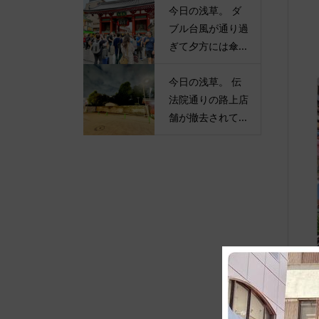
今日の浅草。 ダ
ブル台風が通り過
ぎて夕方には傘...
今日の浅草。 伝
法院通りの路上店
舗が撤去されて...