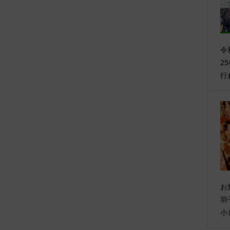
令
2
行
お
羽子
小