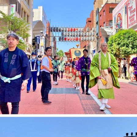
Tweet
Share
Pin it
RSS