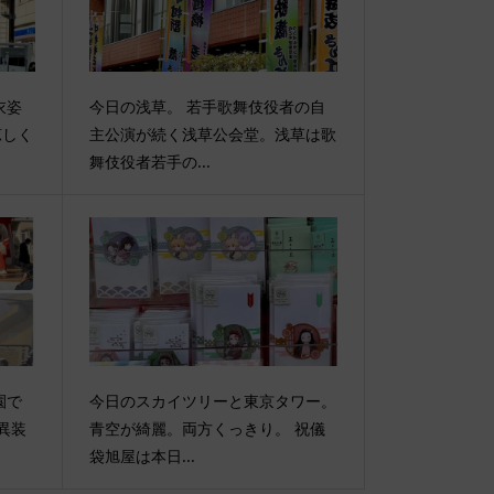
衣姿
今日の浅草。 若手歌舞伎役者の自
涼しく
主公演が続く浅草公会堂。浅草は歌
舞伎役者若手の...
園で
今日のスカイツリーと東京タワー。
異装
青空が綺麗。両方くっきり。 祝儀
袋旭屋は本日...