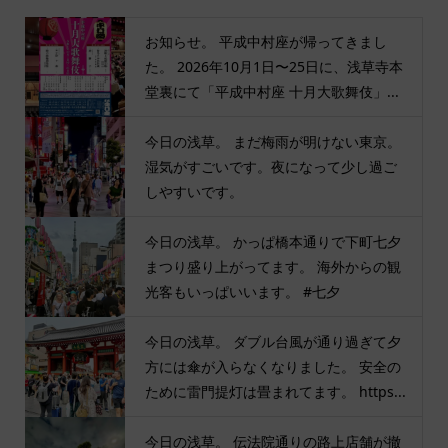
お知らせ。 平成中村座が帰ってきまし
た。 2026年10月1日〜25日に、浅草寺本
堂裏にて「平成中村座 十月大歌舞伎」...
今日の浅草。 まだ梅雨が明けない東京。
湿気がすごいです。夜になって少し過ご
しやすいです。
今日の浅草。 かっぱ橋本通りで下町七夕
まつり盛り上がってます。 海外からの観
光客もいっぱいいます。 #七夕
今日の浅草。 ダブル台風が通り過ぎて夕
方には傘が入らなくなりました。 安全の
ために雷門提灯は畳まれてます。 https...
今日の浅草。 伝法院通りの路上店舗が撤