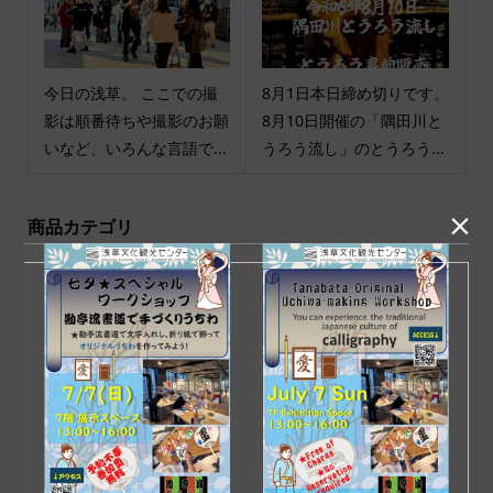
今日の浅草。 ここでの撮
8月1日本日締め切りです。
影は順番待ちや撮影のお願
8月10日開催の「隅田川と
いなど、いろんな言語で...
うろう流し」のとうろう...

商品カテゴリ
商品ジャンル
ポチ袋
和小物
祝儀袋