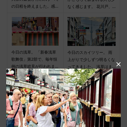
の日程を終えました。感...
なく感じます。 花川戸、...
今日の浅草。 「新春浅草
今日のスカイツリー。 雨
歌舞伎」第2部で、毎年恒
上がりで少しずつ明るくな

例の浅草総見が行われま...
ってきました。 浅草はま...
商品カテゴリ
商品ジャンル
ポチ袋