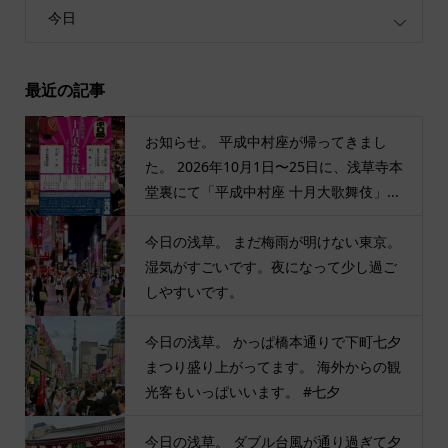
今日
最近の記事
お知らせ。 平成中村座が帰ってきまし
た。 2026年10月1日〜25日に、浅草寺本
堂裏にて「平成中村座 十月大歌舞伎」...
今日の浅草。 まだ梅雨が明けない東京。
湿気がすごいです。夜になって少し過ご
しやすいです。
今日の浅草。 かっぱ橋本通りで下町七夕
まつり盛り上がってます。 海外からの観
光客もいっぱいいます。 #七夕
今日の浅草。 ダブル台風が通り過ぎて夕