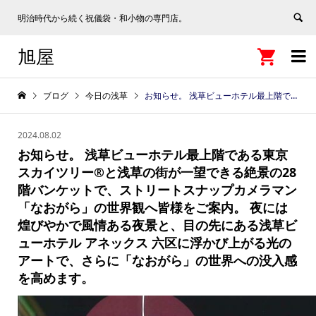
明治時代から続く祝儀袋・和小物の専門店。
旭屋


ブログ
今日の浅草
お知らせ。 浅草ビューホテル最上階である東京スカイツリー®と浅草の街が一望できる絶景の28階バンケットで、ストリートスナップカメラマン「なおがら」の世界観へ皆様をご案内。 夜には煌びやかで風情ある夜景と、目の先にある浅草ビューホテル アネックス 六区に浮かび上がる光のアートで、さらに「なおがら」の世界への没入感を高めます。
2024.08.02
お知らせ。 浅草ビューホテル最上階である東京
スカイツリー®と浅草の街が一望できる絶景の28
階バンケットで、ストリートスナップカメラマン
「なおがら」の世界観へ皆様をご案内。 夜には
煌びやかで風情ある夜景と、目の先にある浅草ビ
ューホテル アネックス 六区に浮かび上がる光の
アートで、さらに「なおがら」の世界への没入感
を高めます。