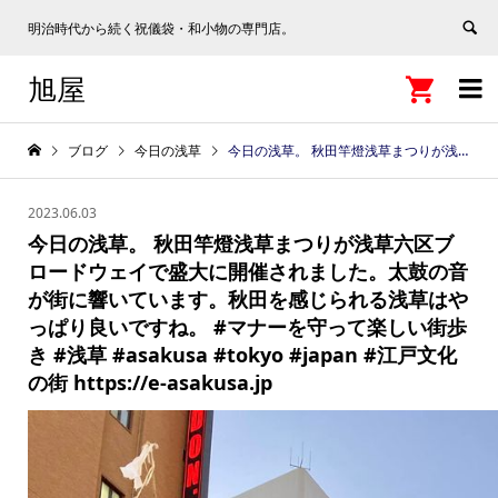
明治時代から続く祝儀袋・和小物の専門店。
旭屋


ブログ
今日の浅草
今日の浅草。 秋田竿燈浅草まつりが浅草六区ブロードウェイで盛大に開催されました。太鼓の音が街に響いています。秋田を感じられる浅草はやっぱり良いですね。 #マナーを守って楽しい街歩き #浅草 #asakusa #tokyo #japan #江戸文化の街 https://e-asakusa.jp
2023.06.03
今日の浅草。 秋田竿燈浅草まつりが浅草六区ブ
ロードウェイで盛大に開催されました。太鼓の音
が街に響いています。秋田を感じられる浅草はや
っぱり良いですね。 #マナーを守って楽しい街歩
き #浅草 #asakusa #tokyo #japan #江戸文化
の街 https://e-asakusa.jp