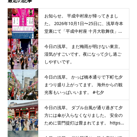
最近の記事
お知らせ。 平成中村座が帰ってきまし
た。 2026年10月1日〜25日に、浅草寺本
堂裏にて「平成中村座 十月大歌舞伎」...
今日の浅草。 まだ梅雨が明けない東京。
湿気がすごいです。夜になって少し過ご
しやすいです。
今日の浅草。 かっぱ橋本通りで下町七夕
まつり盛り上がってます。 海外からの観
光客もいっぱいいます。 #七夕
今日の浅草。 ダブル台風が通り過ぎて夕
方には傘が入らなくなりました。 安全の
ために雷門提灯は畳まれてます。 https...