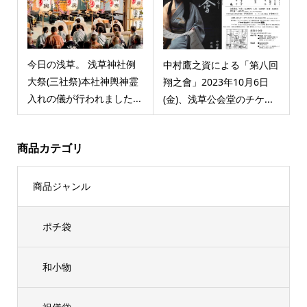
今日の浅草。 浅草神社例
中村鷹之資による「第八回
大祭(三社祭)本社神輿神霊
翔之會」2023年10月6日
入れの儀が行われました...
(金)、浅草公会堂のチケ...
商品カテゴリ
商品ジャンル
ポチ袋
和小物