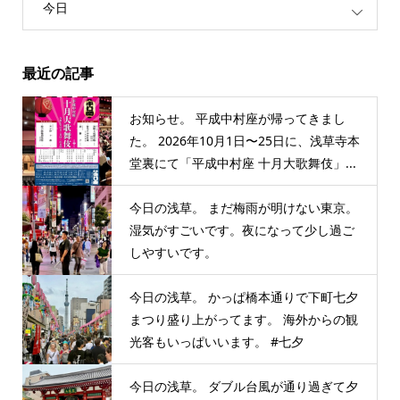
今日
最近の記事
お知らせ。 平成中村座が帰ってきまし
た。 2026年10月1日〜25日に、浅草寺本
堂裏にて「平成中村座 十月大歌舞伎」...
今日の浅草。 まだ梅雨が明けない東京。
湿気がすごいです。夜になって少し過ご
しやすいです。
今日の浅草。 かっぱ橋本通りで下町七夕
まつり盛り上がってます。 海外からの観
光客もいっぱいいます。 #七夕
今日の浅草。 ダブル台風が通り過ぎて夕