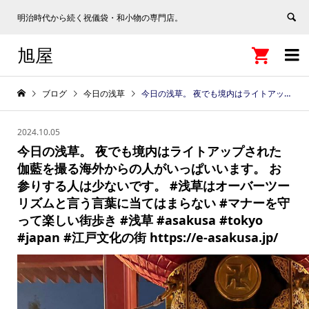
明治時代から続く祝儀袋・和小物の専門店。
旭屋


ブログ
今日の浅草
今日の浅草。 夜でも境内はライトアップされた伽藍を撮る海外からの人がいっぱいいます。 お参りする人は少ないです。 #浅草はオーバーツーリズムと言う言葉に当てはまらない #マナーを守って楽しい街歩き #浅草 #asakusa #tokyo #japan #江戸文化の街 https://e-asakusa.jp/
2024.10.05
今日の浅草。 夜でも境内はライトアップされた
伽藍を撮る海外からの人がいっぱいいます。 お
参りする人は少ないです。 #浅草はオーバーツー
リズムと言う言葉に当てはまらない #マナーを守
って楽しい街歩き #浅草 #asakusa #tokyo
#japan #江戸文化の街 https://e-asakusa.jp/