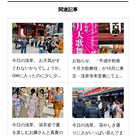
関連記事
今日の浅草。 お天気がす
お知らせ。 「平成中村座
ぐれないからでしょうか。
十月大歌舞伎」が10月に東
GWに入ったのに少し少...
京・浅草寺本堂裏にて上...
今日の浅草。 浴衣姿で夏
今日の浅草。 花やしき通
を楽しむお嬢さんと真夏の
りに人がいっぱい並んでま