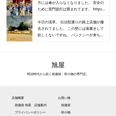
方には傘が入らなくなりました。 安全の
ために雷門提灯は畳まれてます。 https...
今日の浅草。 伝法院通りの路上店舗が撤
去されてました。 この壁には落書きして
欲しくないですね。 バンクシーが来ち...
旭屋
明治時代から続く祝儀袋・和小物の専門店。
店舗概要
お買い物
祝儀袋 旭屋 店舗案内
祝儀袋
プライバシーポリシー
和小物