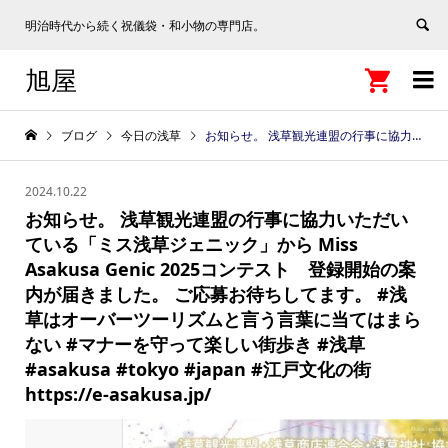
明治時代から続く祝儀袋・和小物の専門店。
旭屋


ブログ
今日の浅草
お知らせ。 浅草観光連盟の行事に協力いただいている「ミス浅草ジェニック」から Miss Asakusa Genic 2025コンテスト 登録開始の案内が届きました。 ご応募お待ちしてます。 #浅草はオーバーツーリズムと言う言葉に当てはまらない #マナーを守って楽しい街歩き #浅草 #asakusa #tokyo #japan #江戸文化の街 https://e-asakusa.jp/
2024.10.22
お知らせ。 浅草観光連盟の行事に協力いただい
ている「ミス浅草ジェニック」から Miss
Asakusa Genic 2025コンテスト 登録開始の案
内が届きました。 ご応募お待ちしてます。 #浅
草はオーバーツーリズムと言う言葉に当てはまら
ない #マナーを守って楽しい街歩き #浅草
#asakusa #tokyo #japan #江戸文化の街
https://e-asakusa.jp/