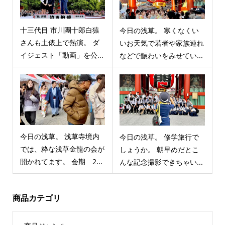
十三代目 市川團十郎白猿
今日の浅草。 寒くなくい
さんも土俵上で熱演。 ダ
いお天気で若者や家族連れ
イジェスト「動画」を公...
などで賑わいをみせてい...
今日の浅草。 浅草寺境内
今日の浅草。 修学旅行で
では、粋な浅草金龍の会が
しょうか。 朝早めだとこ
開かれてます。 会期 2...
んな記念撮影できちゃい...
商品カテゴリ