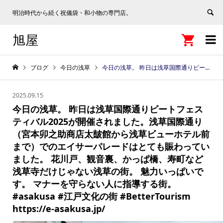
明治時代から続く祝儀袋・和小物の専門店。
旭屋


ブログ
今日の浅草
今日の浅草。 昨日は浅草国際通りビートフェスティバル2025が開催されました。浅草国際通り（宮本卯之助商店太皷館から浅草ビューホテル前まで）でのエイサーパレードはとても賑わっていました。 花川戸、観音裏、かっぱ橋、寿町など浅草寺だけじゃない浅草の街。 魅力いっぱいです。 マナーを守らない人に指導する街。 #asakusa #江戸文化の街 #BetterTourism https://e-asakusa.jp/
2025.09.15
今日の浅草。 昨日は浅草国際通りビートフェス
ティバル2025が開催されました。浅草国際通り
（宮本卯之助商店太皷館から浅草ビューホテル前
まで）でのエイサーパレードはとても賑わってい
ました。 花川戸、観音裏、かっぱ橋、寿町など
浅草寺だけじゃない浅草の街。 魅力いっぱいで
す。 マナーを守らない人に指導する街。
#asakusa #江戸文化の街 #BetterTourism
https://e-asakusa.jp/