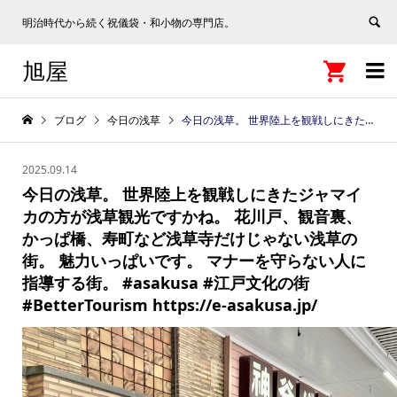
明治時代から続く祝儀袋・和小物の専門店。
旭屋


ブログ
今日の浅草
今日の浅草。 世界陸上を観戦しにきたジャマイカの方が浅草観光ですかね。 花川戸、観音裏、かっぱ橋、寿町など浅草寺だけじゃない浅草の街。 魅力いっぱいです。 マナーを守らない人に指導する街。 #asakusa #江戸文化の街 #BetterTourism https://e-asakusa.jp/
2025.09.14
今日の浅草。 世界陸上を観戦しにきたジャマイ
カの方が浅草観光ですかね。 花川戸、観音裏、
かっぱ橋、寿町など浅草寺だけじゃない浅草の
街。 魅力いっぱいです。 マナーを守らない人に
指導する街。 #asakusa #江戸文化の街
#BetterTourism https://e-asakusa.jp/