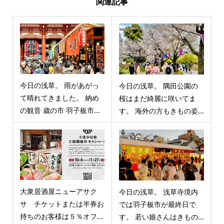
関連記事
今日の浅草。 雨があがっ
今日の浅草。 隅田公園の
て晴れてきました。 納め
桜はまだ綺麗に咲いてま
の観音 歳の市 羽子板市...
す。 海外の方もきもの姿...
大衆居酒屋ニューアサク
今日の浅草。 浅草寺境内
サ チケットまたは半券お
では羽子板市が最終日で
持ちのお客様は５％オフ...
す。 若い娘さんはきもの...