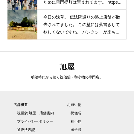
ために雷門提灯は畳まれてます。 https...
今日の浅草。 伝法院通りの路上店舗が撤
去されてました。 この壁には落書きして
欲しくないですね。 バンクシーが来ち...
旭屋
明治時代から続く祝儀袋・和小物の専門店。
店舗概要
お買い物
祝儀袋 旭屋 店舗案内
祝儀袋
プライバシーポリシー
和小物
通販法表記
ポチ袋