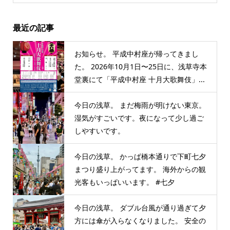
最近の記事
お知らせ。 平成中村座が帰ってきまし
た。 2026年10月1日〜25日に、浅草寺本
堂裏にて「平成中村座 十月大歌舞伎」...
今日の浅草。 まだ梅雨が明けない東京。
湿気がすごいです。夜になって少し過ご
しやすいです。
今日の浅草。 かっぱ橋本通りで下町七夕
まつり盛り上がってます。 海外からの観
光客もいっぱいいます。 #七夕
今日の浅草。 ダブル台風が通り過ぎて夕
方には傘が入らなくなりました。 安全の