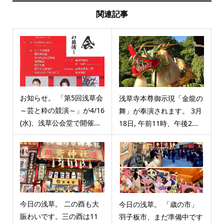
関連記事
お知らせ。 「第5回浅草会
浅草寺本尊御示現「金龍の
～芸と粋の競演～」が4/16
舞」が奉演されます。 3月
(水)、浅草公会堂で開催...
18日, 午前11時、午後2...
今日の浅草。 二の酉も大
今日の浅草。 「歳の市」
賑わいです。三の酉は11
羽子板市、まだ準備中です