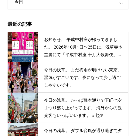
今日
最近の記事
お知らせ。 平成中村座が帰ってきまし
た。 2026年10月1日〜25日に、浅草寺本
堂裏にて「平成中村座 十月大歌舞伎」...
今日の浅草。 まだ梅雨が明けない東京。
湿気がすごいです。夜になって少し過ご
しやすいです。
今日の浅草。 かっぱ橋本通りで下町七夕
まつり盛り上がってます。 海外からの観
光客もいっぱいいます。 #七夕
今日の浅草。 ダブル台風が通り過ぎて夕