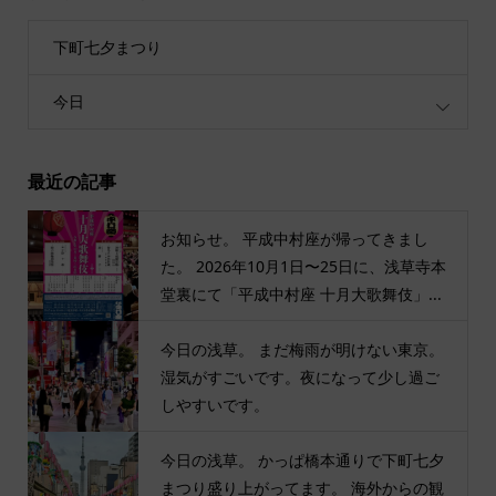
下町七夕まつり
今日
最近の記事
お知らせ。 平成中村座が帰ってきまし
た。 2026年10月1日〜25日に、浅草寺本
堂裏にて「平成中村座 十月大歌舞伎」...
今日の浅草。 まだ梅雨が明けない東京。
湿気がすごいです。夜になって少し過ご
しやすいです。
今日の浅草。 かっぱ橋本通りで下町七夕
まつり盛り上がってます。 海外からの観