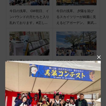
今日の浅草。 GW初日、イ
今日の浅草。 夕陽を浴び
ンバウンドの方たちと入り
るスカイツリーが綺麗に見
乱れております。#正し...
えるビアガーデン。 東武...

正しく恐れてしっかり対策
今日の浅草。 隅田川マル
しています。祝儀袋旭屋は
シェが開催されました。隅
元気に営業しています。...
田川マルシェは隅田川流...
商品カテゴリ
商品ジャンル