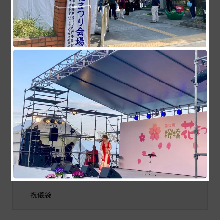
お知らせ。 明日のアド街
今日の浅草。 きもの姿の
は、浅草千束。 楽しみで
海外から来られた旅行者が
すね！ もちろん、蔦屋...
戻ってきました。思う存...
商品カテゴリ
商品ジャンル
ポチ袋
和小物
祝儀袋