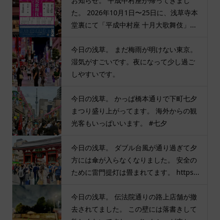
お知らせ。 平成中村座が帰ってきまし
た。 2026年10月1日〜25日に、浅草寺本
堂裏にて「平成中村座 十月大歌舞伎」...
今日の浅草。 まだ梅雨が明けない東京。
湿気がすごいです。夜になって少し過ご
しやすいです。
今日の浅草。 かっぱ橋本通りで下町七夕
まつり盛り上がってます。 海外からの観
光客もいっぱいいます。 #七夕
今日の浅草。 ダブル台風が通り過ぎて夕
方には傘が入らなくなりました。 安全の
ために雷門提灯は畳まれてます。 https...
今日の浅草。 伝法院通りの路上店舗が撤
去されてました。 この壁には落書きして