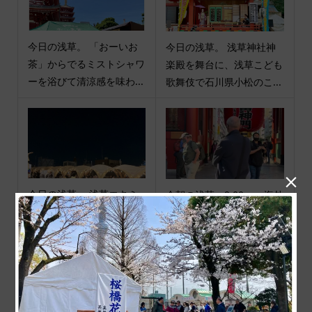
今日の浅草。 「おーいお
今日の浅草。 浅草神社神
茶」からでるミストシャワ
楽殿を舞台に、浅草こども
ーを浴びて清涼感を味わ...
歌舞伎で石川県小松のこ...

今日の浅草。 浅草エキミ
今朝の浅草。9:00am. 海外
セ屋台村で素敵な会が開か
から訪れた方々は早い時間
れました。浅草の夜も賑...
から動かれますね。iPho...