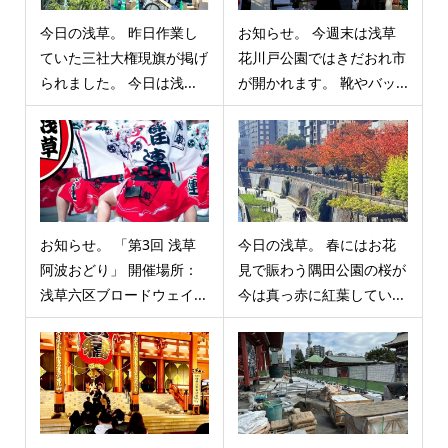
今日の浅草。 昨日作業し
お知らせ。 今週末は浅草
ていた三社大権現旗が掲げ
花川戸公園ではきだおれ市
られました。 今日は浅...
が開かれます。 靴やバッ...
お知らせ。 「第3回 浅草
今日の浅草。 春にはお花
阿波おどり」 開催場所：
見で賑わう隅田公園の桜が
浅草六区ブロードウェイ...
今は真っ赤に紅葉してい...