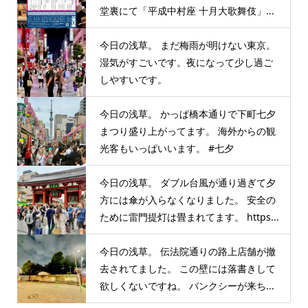
堂裏にて「平成中村座 十月大歌舞伎」...
今日の浅草。 まだ梅雨が明けない東京。
湿気がすごいです。夜になって少し過ご
しやすいです。
今日の浅草。 かっぱ橋本通りで下町七夕
まつり盛り上がってます。 海外からの観
光客もいっぱいいます。 #七夕
今日の浅草。 ダブル台風が通り過ぎて夕
方には傘が入らなくなりました。 安全の
ために雷門提灯は畳まれてます。 https...
今日の浅草。 伝法院通りの路上店舗が撤
去されてました。 この壁には落書きして
欲しくないですね。 バンクシーが来ち...