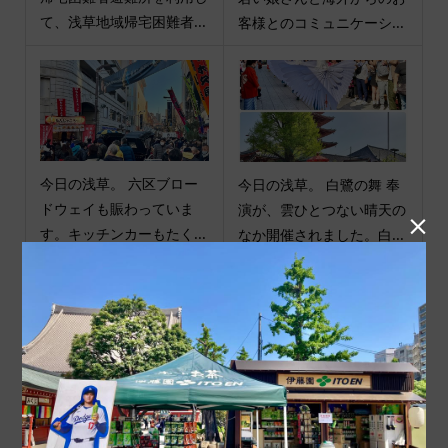
て、浅草地域帰宅困難者...
客様とのコミュニケーシ...
今日の浅草。 六区ブロー
今日の浅草。 白鷺の舞 奉
ドウェイも賑わっていま
演が、雲ひとつない晴天の

す。キッチンカーもたく...
なか開催されました。白...
商品カテゴリ
商品ジャンル
ポチ袋