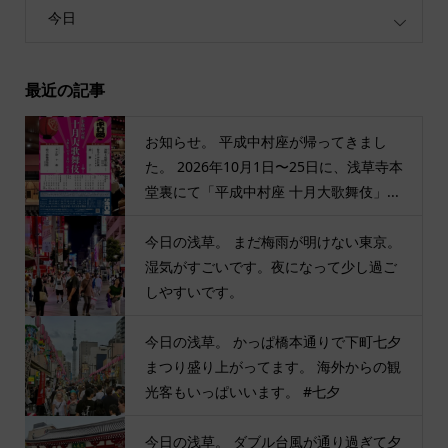
今日
最近の記事
お知らせ。 平成中村座が帰ってきまし
た。 2026年10月1日〜25日に、浅草寺本
堂裏にて「平成中村座 十月大歌舞伎」...
今日の浅草。 まだ梅雨が明けない東京。
湿気がすごいです。夜になって少し過ご
しやすいです。
今日の浅草。 かっぱ橋本通りで下町七夕
まつり盛り上がってます。 海外からの観
光客もいっぱいいます。 #七夕
今日の浅草。 ダブル台風が通り過ぎて夕