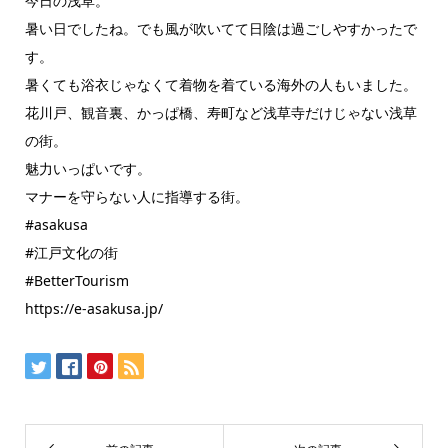
今日の浅草。
暑い日でしたね。でも風が吹いてて日陰は過ごしやすかったで
す。
暑くても浴衣じゃなくて着物を着ている海外の人もいました。
花川戸、観音裏、かっぱ橋、寿町など浅草寺だけじゃない浅草
の街。
魅力いっぱいです。
マナーを守らない人に指導する街。
#asakusa
#江戸文化の街
#BetterTourism
https://e-asakusa.jp/