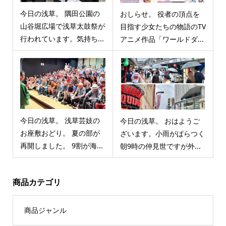
今日の浅草。 隅田公園の
おしらせ。 役者の頂点を
山谷堀広場で浅草太鼓祭が
目指す少女たちの物語のTV
行われています。気持ち...
アニメ作品「ワールドダ...
今日の浅草。 浅草芸妓の
今日の浅草。 おはようご
お座敷おどり。 夏の部が
ざいます。小雨がぱらつく
再開しました。 9割が海...
朝9時の仲見世ですが外...
商品カテゴリ
商品ジャンル