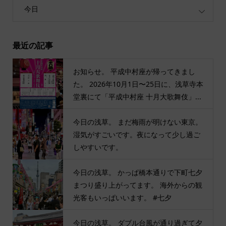
今日
最近の記事
お知らせ。 平成中村座が帰ってきまし
た。 2026年10月1日〜25日に、浅草寺本
堂裏にて「平成中村座 十月大歌舞伎」...
今日の浅草。 まだ梅雨が明けない東京。
湿気がすごいです。夜になって少し過ご
しやすいです。
今日の浅草。 かっぱ橋本通りで下町七夕
まつり盛り上がってます。 海外からの観
光客もいっぱいいます。 #七夕
今日の浅草。 ダブル台風が通り過ぎて夕