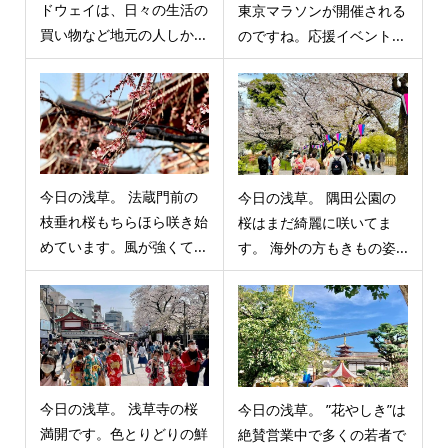
ドウェイは、日々の生活の
東京マラソンが開催される
買い物など地元の人しか...
のですね。応援イベント...
今日の浅草。 法蔵門前の
今日の浅草。 隅田公園の
枝垂れ桜もちらほら咲き始
桜はまだ綺麗に咲いてま
めています。風が強くて...
す。 海外の方もきもの姿...
今日の浅草。 浅草寺の桜
今日の浅草。 ”花やしき”は
満開です。色とりどりの鮮
絶賛営業中で多くの若者で