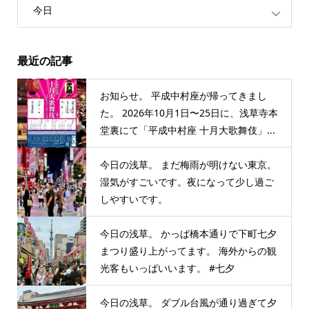
今日
最近の記事
お知らせ。 平成中村座が帰ってきまし
た。 2026年10月1日〜25日に、浅草寺本
堂裏にて「平成中村座 十月大歌舞伎」...
今日の浅草。 まだ梅雨が明けない東京。
湿気がすごいです。夜になって少し過ご
しやすいです。
今日の浅草。 かっぱ橋本通りで下町七夕
まつり盛り上がってます。 海外からの観
光客もいっぱいいます。 #七夕
今日の浅草。 ダブル台風が通り過ぎて夕