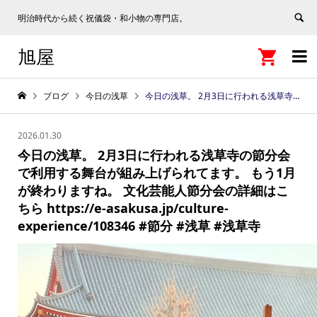
明治時代から続く祝儀袋・和小物の専門店。
旭屋


ブログ
今日の浅草
今日の浅草。 2月3日に行われる浅草寺の節分会で利用する舞台が組み上げられてます。 もう1月が終わりますね。 文化芸能人節分会の詳細はこちら https://e-asakusa.jp/culture-experience/108346 #節分 #浅草 #浅草寺
2026.01.30
今日の浅草。 2月3日に行われる浅草寺の節分会
で利用する舞台が組み上げられてます。 もう1月
が終わりますね。 文化芸能人節分会の詳細はこ
ちら https://e-asakusa.jp/culture-
experience/108346 #節分 #浅草 #浅草寺