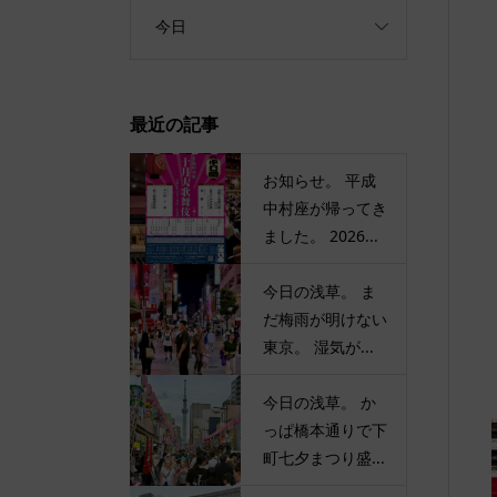
今日
最近の記事
お知らせ。 平成
中村座が帰ってき
ました。 2026...
今日の浅草。 ま
だ梅雨が明けない
東京。 湿気が...
今日の浅草。 か
っぱ橋本通りで下
町七夕まつり盛...