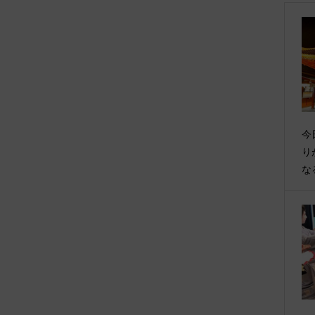
今
り
な