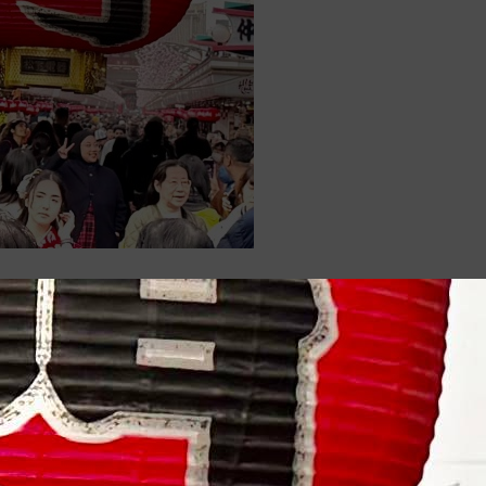
Tweet
Share
Pin it
RSS