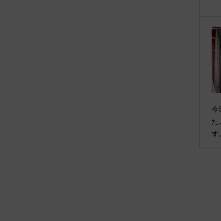
今
た
す