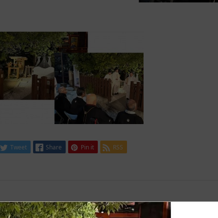
Tweet
Share
Pin it
RSS