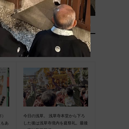
市）
今日の浅草。 浅草寺本堂から下ろ
入もあ
した後は浅草寺境内を庭祭礼。最後