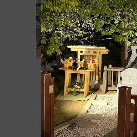
今日の浅草。 ダ
ブル台風が通り過
ぎて夕方には傘...
今日の浅草。 伝
法院通りの路上店
舗が撤去されて...