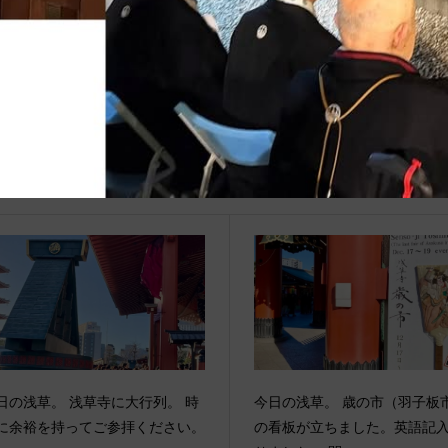
関連記事
日の浅草。 浅草寺に大行列。 時
今日の浅草。 歳の市（羽子板
に余裕を持ってご参拝ください。
の看板が立ちました。英語記