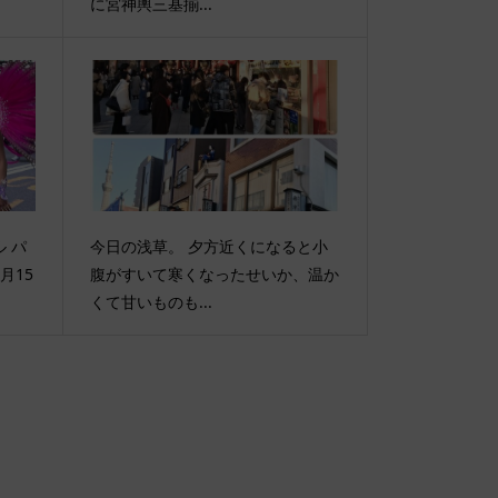
に宮神輿三基揃...
 パ
今日の浅草。 夕方近くになると小
月15
腹がすいて寒くなったせいか、温か
くて甘いものも...