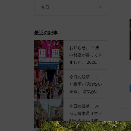
今日
最近の記事
お知らせ。 平成
中村座が帰ってき
ました。 2026...
今日の浅草。 ま
だ梅雨が明けない
東京。 湿気が...
今日の浅草。 か
っぱ橋本通りで下
町七夕まつり盛...