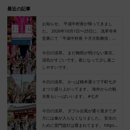
最近の記事
お知らせ。 平成中村座が帰ってきまし
た。 2026年10月1日〜25日に、浅草寺本
堂裏にて「平成中村座 十月大歌舞伎」...
今日の浅草。 まだ梅雨が明けない東京。
湿気がすごいです。夜になって少し過ご
しやすいです。
今日の浅草。 かっぱ橋本通りで下町七夕
まつり盛り上がってます。 海外からの観
光客もいっぱいいます。 #七夕
今日の浅草。 ダブル台風が通り過ぎて夕
方には傘が入らなくなりました。 安全の
ために雷門提灯は畳まれてます。 https...