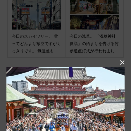
今日のスカイツリー。 雲
今日の浅草。 「浅草神社
ってどんより寒空ですがく
夏詣」の始まりを告げる竹
っきりです。 気温差も...
参道点灯式が行われまし...

商品カテゴリ
商品ジャンル
ポチ袋
和小物