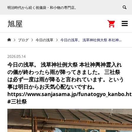
明治時代から続く祝儀袋・和小物の専門店。
旭屋


ブログ
今日の浅草
今日の浅草。 浅草神社例大祭 本社神輿神霊入れの儀が終わったら雨が降ってきました。 三社祭は必ず一度は雨が降ると言われています。という事は明日からお天気心配ないですね。 https://www.sanjasama.jp/funatogyo_kanbo.html #三社祭
2026.05.14
今日の浅草。 浅草神社例大祭 本社神輿神霊入れ
の儀が終わったら雨が降ってきました。 三社祭
は必ず一度は雨が降ると言われています。という
事は明日からお天気心配ないですね。
https://www.sanjasama.jp/funatogyo_kanbo.h
#三社祭