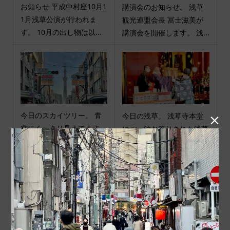
お知らせ 平成中村座10月1
講演会のお知らせ。 浅草
1月浅草公演が行われま
観光連盟会長 冨士滋美が
す。 10月の出し物は以...
講演会を開催します。 浅...
今日のスカイツリー。 青
今日の浅草。 浅草寺本堂

空にくっきり見えてます。
にご一泊お篭りされた浅草
祝儀袋旭屋は元気に営業...
神社御神霊が浅草神社に...
商品カテゴリ
商品ジャンル