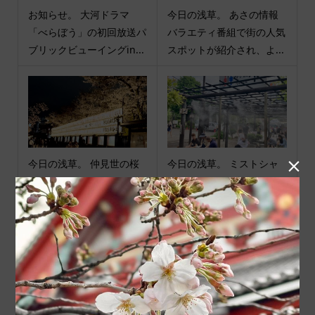
お知らせ。 大河ドラマ
今日の浅草。 あさの情報
「べらぼう」の初回放送パ
バラエティ番組で街の人気
ブリックビューイングin...
スポットが紹介され、よ...
今日の浅草。 仲見世の桜
今日の浅草。 ミストシャ

も咲きそろってきました。
ワーの下に、海外からのお
提灯棚の灯りに照らされ...
客様が集まっています。...
商品カテゴリ
商品ジャンル